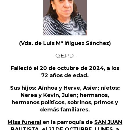
(Vda. de Luis Mª Iñíguez Sánchez)
-Q.E.P.D.-
Falleció el 20 de octubre de 2024, a los
72 años de edad.
Sus hijos: Ainhoa y Herve, Asier; nietos:
Nerea y Kevin, Julen; hermanos,
hermanos políticos, sobrinos, primos y
demás familiares.
Misa funeral
en la parroquia de
SAN JUAN
BAUTISTA
, el
21 DE OCTUBRE
,
LUNES
, a