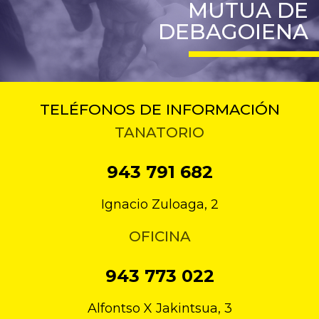
MUTUA DE
DEBAGOIENA
TELÉFONOS DE INFORMACIÓN
TANATORIO
943 791 682
Ignacio Zuloaga, 2
OFICINA
943 773 022
Alfontso X Jakintsua, 3