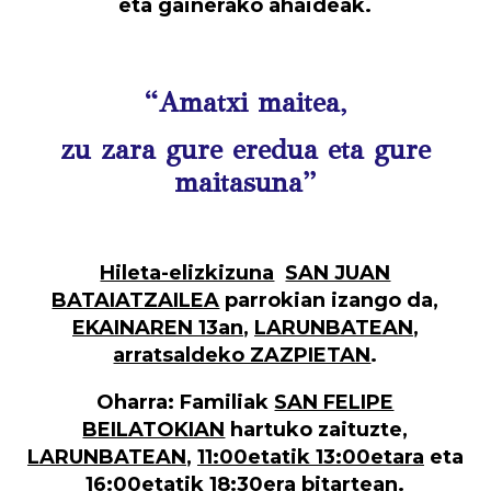
eta gainerako ahaideak.
“Amatxi maitea,
zu zara gure eredua eta gure
maitasuna”
Hileta-elizkizuna
SAN JUAN
BATAIATZAILEA
parrokian izango da,
EKAINAREN 13an
,
LARUNBATEAN
,
arratsaldeko ZAZPIETAN
.
Oharra:
Familiak
SAN FELIPE
BEILATOKIAN
hartuko zaituzte,
LARUNBATEAN
,
11:00etatik 13:00etara
eta
16:00etatik 18:30era
bitartean.