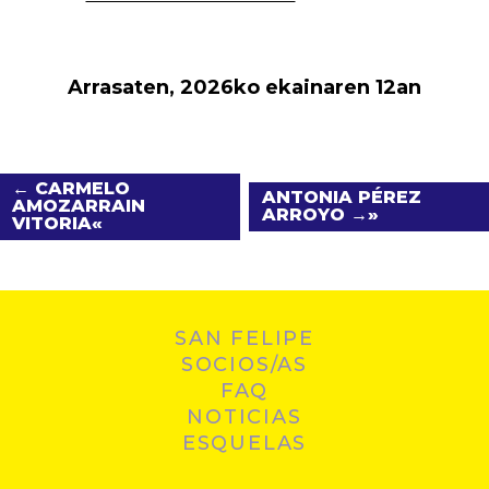
Arrasaten, 2026ko ekainaren 12an
← CARMELO
ANTONIA PÉREZ
AMOZARRAIN
ARROYO →
VITORIA
SAN FELIPE
SOCIOS/AS
FAQ
NOTICIAS
ESQUELAS