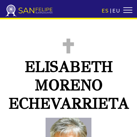
ES
EU
ELISABETH
MORENO
ECHEVARRIETA