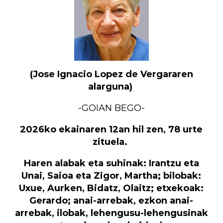
(Jose Ignacio Lopez de Vergararen
alarguna)
-GOIAN BEGO-
2026ko ekainaren 12an hil zen, 78 urte
zituela.
Haren alabak eta suhinak: Irantzu eta
Unai, Saioa eta Zigor, Martha; bilobak:
Uxue, Aurken, Bidatz, Olaitz; etxekoak:
Gerardo; anai-arrebak, ezkon anai-
arrebak, ilobak, lehengusu-lehengusinak