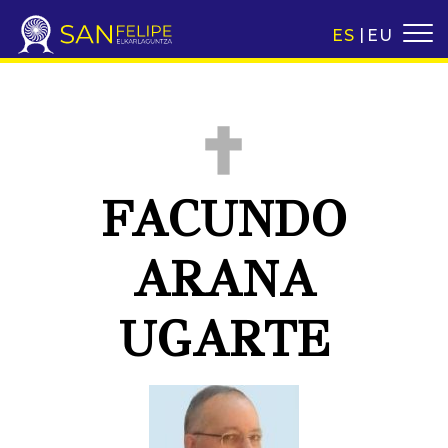
ES
EU
FACUNDO
ARANA
UGARTE