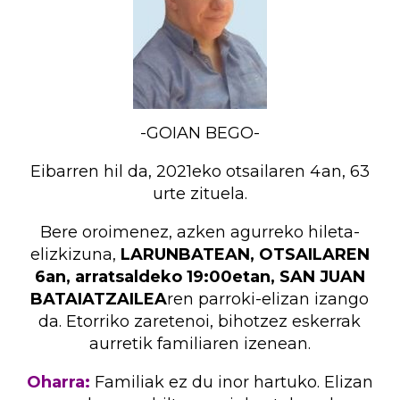
-GOIAN BEGO-
Eibarren hil da, 2021eko otsailaren 4an, 63
urte zituela.
Bere oroimenez, azken agurreko hileta-
elizkizuna,
LARUNBATEAN, OTSAILAREN
6an, arratsaldeko 19:00etan,
SAN JUAN
BATAIATZAILEA
ren parroki-elizan izango
da. Etorriko zaretenoi, bihotzez eskerrak
aurretik familiaren izenean.
Oharra:
Familiak ez du inor hartuko. Elizan