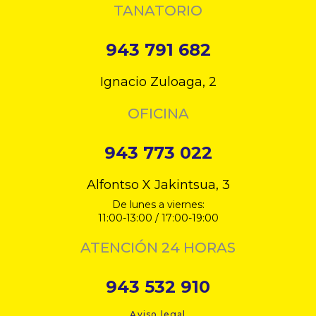
TANATORIO
943 791 682
Ignacio Zuloaga, 2
OFICINA
943 773 022
Alfontso X Jakintsua, 3
De lunes a viernes:
11:00-13:00 / 17:00-19:00
ATENCIÓN 24 HORAS
943 532 910
Aviso legal