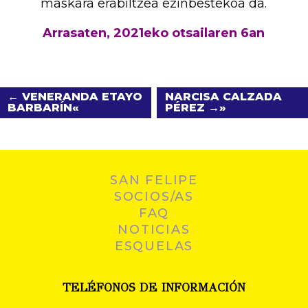
maskara erabiltzea ezinbestekoa da.
Arrasaten, 2021eko otsailaren 6an
← VENERANDA ETAYO
NARCISA CALZADA
BARBARÍN
PÉREZ →
SAN FELIPE
SOCIOS/AS
FAQ
NOTICIAS
ESQUELAS
TELÉFONOS DE INFORMACIÓN