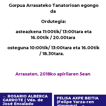
Gorpua Arrasateko Tanatorioan egongo
da
Ordutegia:
asteazkena 11:00tik/ 13:00tara eta
16.00tik / 20.00tara
osteguna 10:00tik/ 13:00tara eta 16.00tik
/ 18.30tara.
Arrasaten, 2018ko apirilaren 5ean
← ROSARIO ALBERCA
FELISA AXPE BEITIA
GARROTE ( Vda. de
(Felipe Yarza-ren
José Encalado
alarguna) →