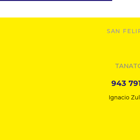
SAN FELI
TANAT
943 79
Ignacio Zu