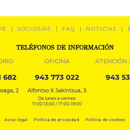
PE
SOCIOS/AS
FAQ
NOTICIAS
TELÉFONOS DE INFORMACIÓN
ORIO
OFICINA
ATENCIÓN 
1 682
943 773 022
943 53
loaga, 2
Alfontso X Jakintsua, 3
De lunes a viernes:
11:00-13:00 / 17:00-19:00
Aviso legal
Política de privacidad
Política de cookies