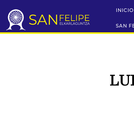
INICIO
SAN F
LU