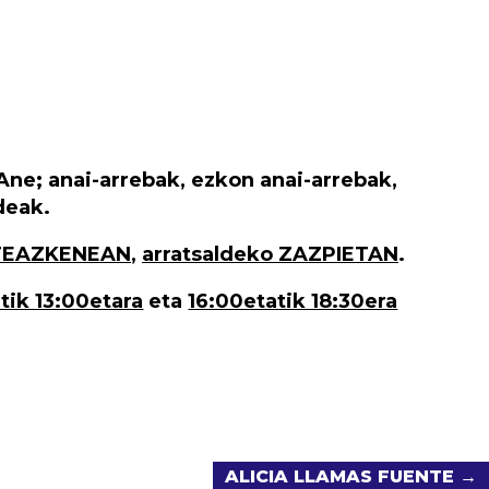
 Ane; anai-arrebak, ezkon anai-arrebak,
deak.
TEAZKENEAN
,
arratsaldeko ZAZPIETAN
.
ik 13:00etara
eta
16:00etatik 18:30era
ALICIA LLAMAS FUENTE →