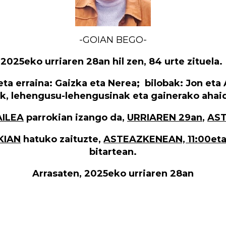
-GOIAN BEGO-
2025eko urriaren 28an hil zen, 84 urte zituela.
ta erraina: Gaizka eta Nerea; bilobak: Jon eta
ak, lehengusu-lehengusinak eta gainerako ahai
AILEA
parrokian izango da,
URRIAREN 29an
,
AS
KIAN
hatuko zaituzte,
ASTEAZKENEAN, 11:00etat
bitartean.
Arrasaten, 2025eko urriaren 28an