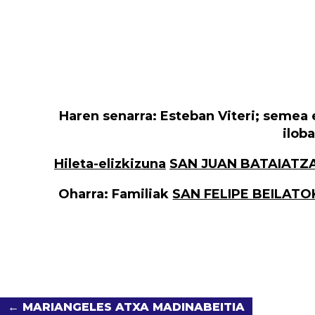
Haren senarra: Esteban Viteri; semea e
ilob
Hileta-elizkizuna
SAN JUAN BATAIATZ
Oharra:
Familiak
SAN FELIPE BEILATO
← MARIANGELES ATXA MADINABEITIA