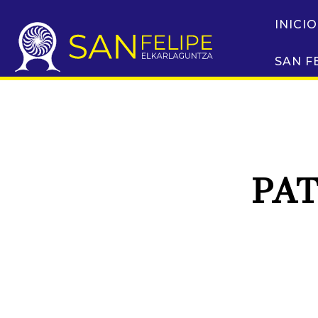
INICIO
SAN F
PA