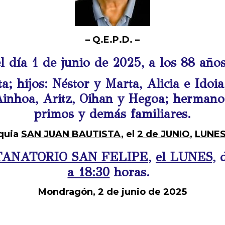
– Q.E.P.D. –
el día 1 de junio de 2025, a los 88 año
; hijos: Néstor y Marta, Alicia e Idoi
 Ainhoa, Aritz, Oihan y Hegoa; hermanos
primos y demás familiares.
oquia
SAN JUAN BAUTISTA
, el
2 de JUNIO
,
LUNE
TANATORIO SAN FELIPE
,
el LUNES,
a 18:30
horas.
Mondragón, 2 de junio de 2025