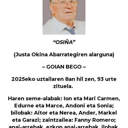
“OSIÑA”
(Justa Okina Abarrategiren alarguna)
– GOIAN BEGO –
2025eko uztailaren 8an hil zen, 93 urte
zituela.
Haren seme-alabak: Ion eta Mari Carmen,
Edurne eta Marce, Andoni eta Sonia;
bilobak: Aitor eta Nerea, Ander, Markel
eta Garazi; zaintzailea: Fanny Romero;
anai-arrebak, ezkon anai-arrebak, ilobak,