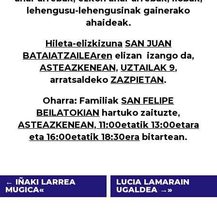
lehengusu-lehengusinak
gainerako
ahaideak.
Hileta-elizkizuna
SAN JUAN
BATAIATZAILEAren
elizan izango da,
ASTEAZKENEAN,
UZTAILAK 9
,
arratsaldeko
ZAZPIETAN
.
Oharra:
Familiak
SAN FELIPE
BEILATOKIAN
hartuko zaituzte,
ASTEAZKENEAN, 11:00etatik 13:00etara
eta 16:00etatik 18:30era
bitartean.
← IÑAKI LARREA
LUCIA LAMARAIN
MUGICA
UGALDEA →