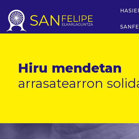
HASIE
SANFE
Hiru mendetan
arrasatearron solid