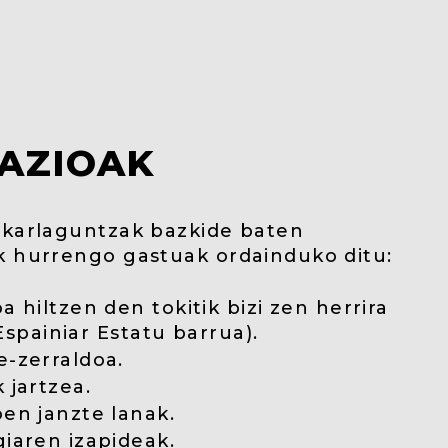
AZIOAK
lkarlaguntzak bazkide baten
k hurrengo gastuak ordainduko ditu:
a hiltzen den tokitik bizi zen herrira
spainiar Estatu barrua).
e-zerraldoa.
 jartzea.
oen janzte lanak.
giaren izapideak.