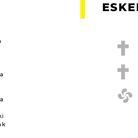
ESKE
o
na
ta
ki
ak