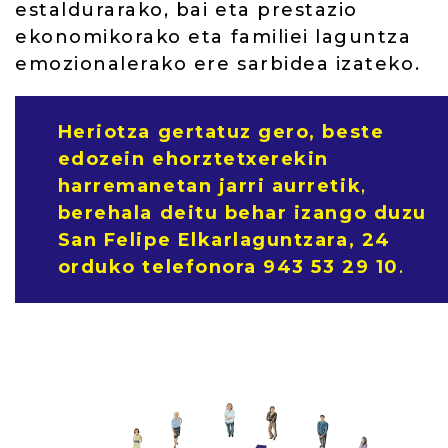
estaldurarako, bai eta prestazio
ekonomikorako eta familiei laguntza
emozionalerako ere sarbidea izateko.
Heriotza gertatuz gero,
beste
edozein ehorztetxerekin
harremanetan jarri aurretik
,
berehala deitu behar izango duzu
San Felipe Elkarlaguntzara, 24
orduko telefonora 943 53 29 10
.