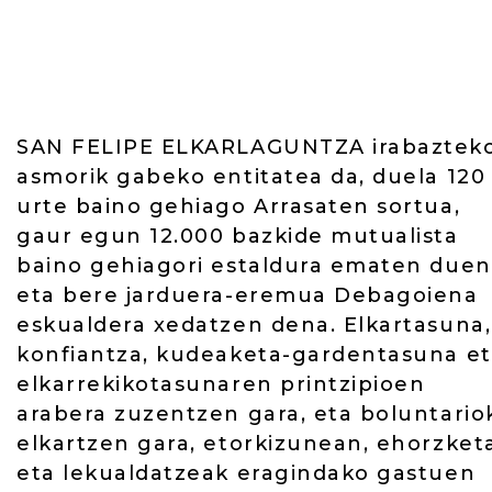
SAN FELIPE ELKARLAGUNTZA irabaztek
asmorik gabeko entitatea da, duela 120
urte baino gehiago Arrasaten sortua,
gaur egun 12.000 bazkide mutualista
baino gehiagori estaldura ematen due
eta bere jarduera-eremua Debagoiena
eskualdera xedatzen dena. Elkartasuna,
konfiantza, kudeaketa-gardentasuna e
elkarrekikotasunaren printzipioen
arabera zuzentzen gara, eta boluntario
elkartzen gara, etorkizunean, ehorzket
eta lekualdatzeak eragindako gastuen