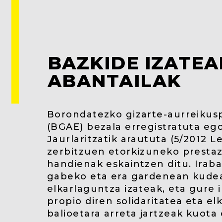
BAZKIDE IZATE
ABANTAILAK
Borondatezko gizarte-aurreikus
(BGAE) bezala erregistratuta eg
Jaurlaritzatik araututa (5/2012 L
zerbitzuen etorkizuneko presta
handienak eskaintzen ditu. Irab
gabeko eta era gardenean kude
elkarlaguntza izateak, eta gure
propio diren solidaritatea eta e
balioetara arreta jartzeak kuota