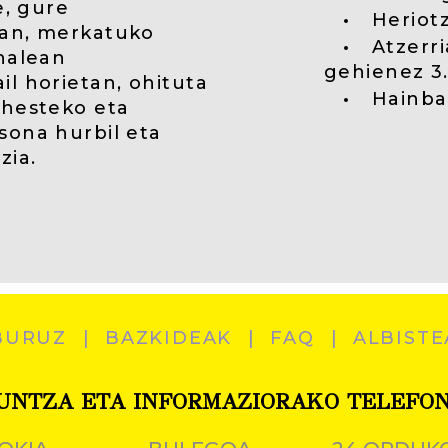
e, gure
Heriotz
ean, merkatuko
Atzerr
nalean
gehienez 3
l horietan, ohituta
Hainba
ihesteko eta
sona hurbil eta
zia.
BURUZ
BAZKIDEAK
FAQ
ALBISTE
UNTZA ETA INFORMAZIORAKO TELEFO