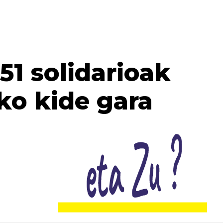
1 solidarioak
ko kide gara