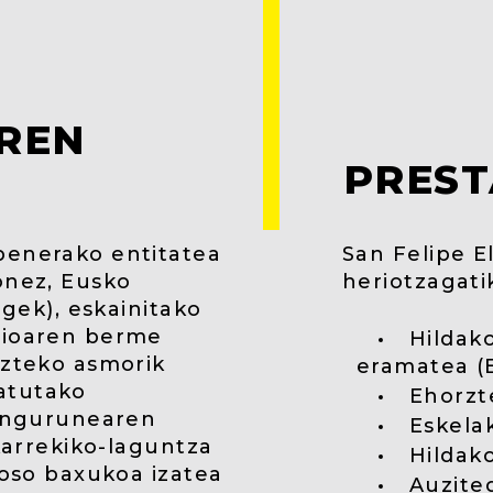
AREN
PREST
penerako entitatea
San Felipe E
onez, Eusko
heriotzagati
egek), eskainitako
zioaren berme
Hildako
azteko asmorik
eramatea (E
atutako
Ehorzt
 ingurunearen
Eskelak
lkarrekiko-laguntza
Hildak
 oso baxukoa izatea
Auzite