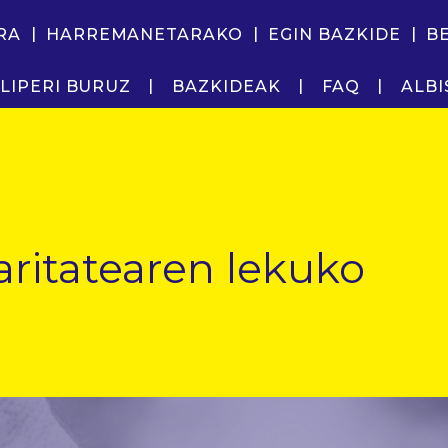
RA
HARREMANETARAKO
EGIN BAZKIDE
B
LIPERI BURUZ
BAZKIDEAK
FAQ
ALBI
aritatearen lekuko