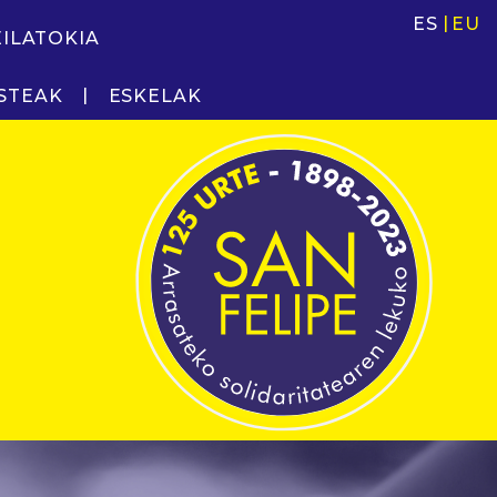
ES
EU
EILATOKIA
STEAK
ESKELAK