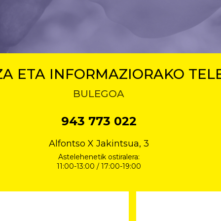
A ETA INFORMAZIORAKO TE
BULEGOA
943 773 022
Alfontso X Jakintsua, 3
Astelehenetik ostiralera:
11:00-13:00 / 17:00-19:00