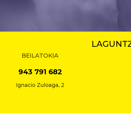
LAGUNTZ
BEILATOKIA
943 791 682
Ignacio Zuloaga, 2