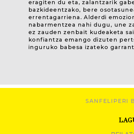
eragiten du eta, zalantzarik gab
bazkideentzako, bere osotasun
errentagarriena. Alderdi emozio
nabarmentzea nahi dugu, une zai
ez zauden zenbait kudeaketa sa
konfiantza emango dizuten pert
inguruko babesa izateko garrant
SANFELIPERI 
LAG