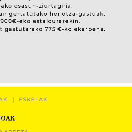
ako osasun-ziurtagiria.
ian gertatutako heriotza-gastuak,
.900€-eko estaldurarekin.
t gastutarako 775 €-ko ekarpena.
AK
ESKELAK
NOAK