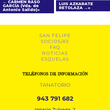
← CARMEN RASO
LUIS AZKARATE
GARCÍA (Vda. de
RETOLAZA →
Antonio Salido)
SAN FELIPE
SOCIOS/AS
FAQ
NOTICIAS
ESQUELAS
TELÉFONOS DE INFORMACIÓN
TANATORIO
943 791 682
Ignacio Zuloaga, 2