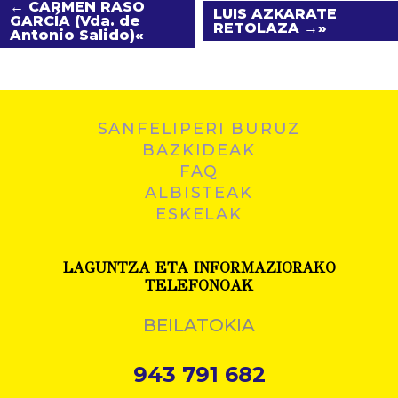
← CARMEN RASO
LUIS AZKARATE
GARCÍA (Vda. de
RETOLAZA →
Antonio Salido)
SANFELIPERI BURUZ
BAZKIDEAK
FAQ
ALBISTEAK
ESKELAK
LAGUNTZA ETA INFORMAZIORAKO
TELEFONOAK
BEILATOKIA
943 791 682