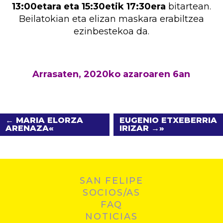
13:00etara eta 15:30etik 17:30era
bitartean.
Beilatokian eta elizan maskara erabiltzea
ezinbestekoa da.
Arrasaten, 2020ko azaroaren 6an
← MARIA ELORZA
EUGENIO ETXEBERRIA
ARENAZA
IRIZAR →
SAN FELIPE
SOCIOS/AS
FAQ
NOTICIAS