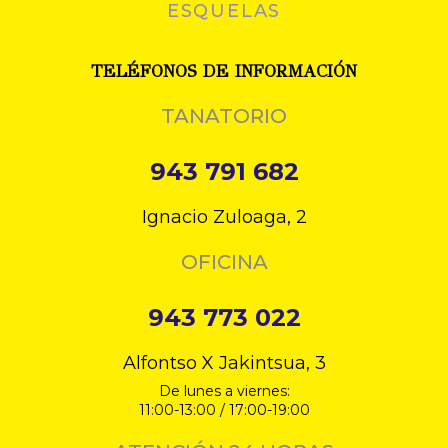
ESQUELAS
TELÉFONOS DE INFORMACIÓN
TANATORIO
943 791 682
Ignacio Zuloaga, 2
OFICINA
943 773 022
Alfontso X Jakintsua, 3
De lunes a viernes:
11:00-13:00 / 17:00-19:00