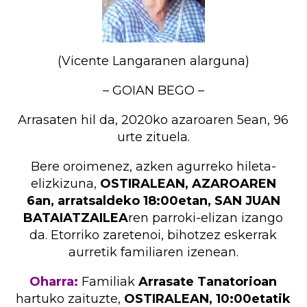
(Vicente Langaranen alarguna)
– GOIAN BEGO –
Arrasaten hil da, 2020ko azaroaren 5ean, 96
urte zituela.
Bere oroimenez, azken agurreko hileta-
elizkizuna,
OSTIRALEAN, AZAROAREN
6an, arratsaldeko 18:00etan, SAN JUAN
BATAIATZAILEA
ren parroki-elizan izango
da. Etorriko zaretenoi, bihotzez eskerrak
aurretik familiaren izenean.
Oharra:
Familiak
Arrasate Tanatorioan
hartuko zaituzte,
OSTIRALEAN, 10:00etatik