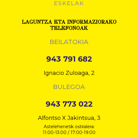
ESKELAK
LAGUNTZA ETA INFORMAZIORAKO
TELEFONOAK
BEILATOKIA
943 791 682
Ignacio Zuloaga, 2
BULEGOA
943 773 022
Alfontso X Jakintsua, 3
Astelehenetik ostiralera:
11:00-13:00 / 17:00-19:00