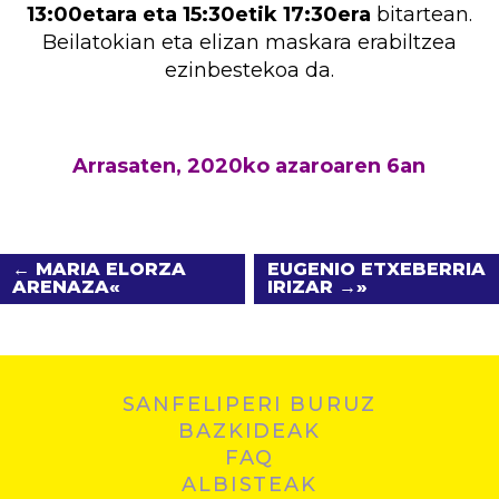
13:00etara eta 15:30etik 17:30era
bitartean.
Beilatokian eta elizan maskara erabiltzea
ezinbestekoa da.
Arrasaten, 2020ko azaroaren 6an
← MARIA ELORZA
EUGENIO ETXEBERRIA
ARENAZA
IRIZAR →
SANFELIPERI BURUZ
BAZKIDEAK
FAQ
ALBISTEAK