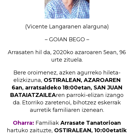
(Vicente Langaranen alarguna)
– GOIAN BEGO –
Arrasaten hil da, 2020ko azaroaren 5ean, 96
urte zituela.
Bere oroimenez, azken agurreko hileta-
elizkizuna,
OSTIRALEAN, AZAROAREN
6an, arratsaldeko 18:00etan, SAN JUAN
BATAIATZAILEA
ren parroki-elizan izango
da. Etorriko zaretenoi, bihotzez eskerrak
aurretik familiaren izenean.
Oharra:
Familiak
Arrasate Tanatorioan
hartuko zaituzte,
OSTIRALEAN, 10:00etatik