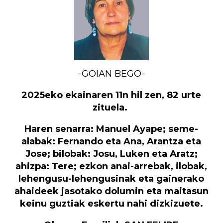
-GOIAN BEGO-
2025eko ekainaren 11n hil zen, 82 urte
zituela.
Haren senarra: Manuel Ayape; seme-
alabak: Fernando eta Ana, Arantza eta
Jose; bilobak: Josu, Luken eta Aratz;
ahizpa: Tere; ezkon anai-arrebak, ilobak,
lehengusu-lehengusinak
eta gainerako
ahaideek jasotako dolumin eta maitasun
keinu guztiak eskertu nahi dizkizuete.