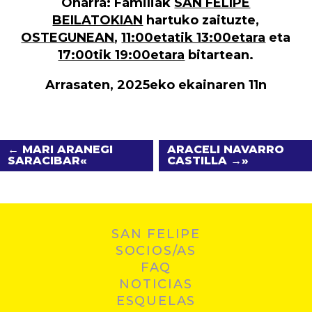
Oharra:
Familiak
SAN FELIPE
BEILATOKIAN
hartuko zaituzte,
OSTEGUNEAN
,
11:00etatik 13:00etara
eta
17:00tik 19:00etara
bitartean.
Arrasaten, 2025eko ekainaren 11n
← MARI ARANEGI
ARACELI NAVARRO
SARACIBAR
CASTILLA →
SAN FELIPE
SOCIOS/AS
FAQ
NOTICIAS
ESQUELAS