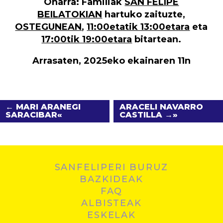
Oharra:
Familiak
SAN FELIPE
BEILATOKIAN
hartuko zaituzte,
OSTEGUNEAN
,
11:00etatik 13:00etara
eta
17:00tik 19:00etara
bitartean.
Arrasaten, 2025eko ekainaren 11n
← MARI ARANEGI
ARACELI NAVARRO
SARACIBAR
CASTILLA →
SANFELIPERI BURUZ
BAZKIDEAK
FAQ
ALBISTEAK
ESKELAK