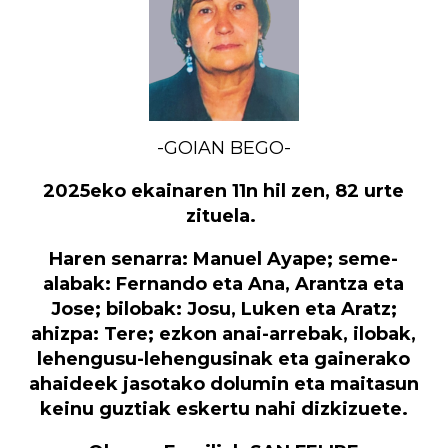
-GOIAN BEGO-
2025eko ekainaren 11n hil zen, 82 urte
zituela.
Haren senarra: Manuel Ayape; seme-
alabak: Fernando eta Ana, Arantza eta
Jose; bilobak: Josu, Luken eta Aratz;
ahizpa: Tere; ezkon anai-arrebak, ilobak,
lehengusu-lehengusinak
eta gainerako
ahaideek jasotako dolumin eta maitasun
keinu guztiak eskertu nahi dizkizuete.