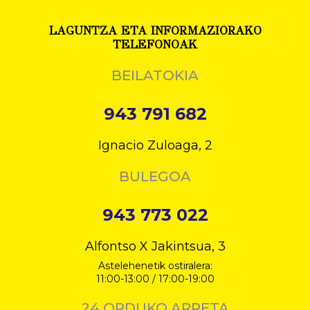
LAGUNTZA ETA INFORMAZIORAKO
TELEFONOAK
BEILATOKIA
943 791 682
Ignacio Zuloaga, 2
BULEGOA
943 773 022
Alfontso X Jakintsua, 3
Astelehenetik ostiralera:
11:00-13:00 / 17:00-19:00
24 ORDUKO ARRETA