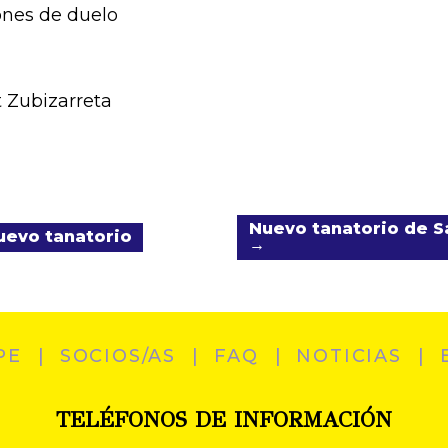
ones de duelo
t Zubizarreta
Nuevo tanatorio de Sa
uevo tanatorio
→
PE
SOCIOS/AS
FAQ
NOTICIAS
TELÉFONOS DE INFORMACIÓN