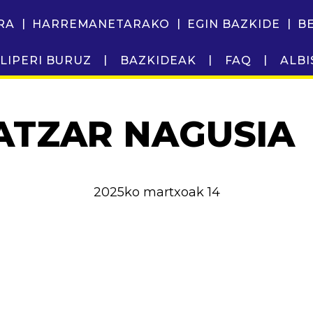
RA
HARREMANETARAKO
EGIN BAZKIDE
B
LIPERI BURUZ
BAZKIDEAK
FAQ
ALBI
BATZAR NAGUSIA
2025ko martxoak 14