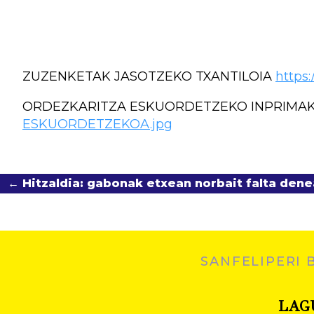
ZUZENKETAK JASOTZEKO TXANTILOIA
https
ORDEZKARITZA ESKUORDETZEKO INPRIMA
ESKUORDETZEKOA.jpg
← Hitzaldia: gabonak etxean norbait falta dene
SANFELIPERI 
LAG