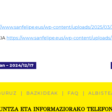
://www.sanfelipe.eus/wp-content/uploads/2025
KIA
https://www.sanfelipe.eus/wp-content/uploa
an – 2024/12/17
BURUZ
BAZKIDEAK
FAQ
ALBISTE
UNTZA ETA INFORMAZIORAKO TELEFO