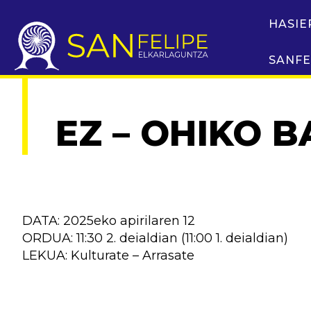
HASIE
SANFE
EZ – OHIKO 
DATA: 2025eko apirilaren 12
ORDUA: 11:30 2. deialdian (11:00 1. deialdian)
LEKUA: Kulturate – Arrasate