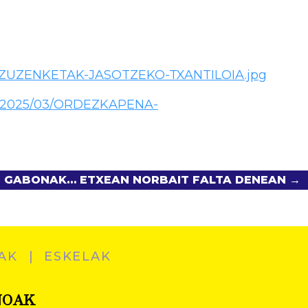
/03/ZUZENKETAK-JASOTZEKO-TXANTILOIA.jpg
ds/2025/03/ORDEZKAPENA-
GABONAK… ETXEAN NORBAIT FALTA DENEAN →
AK
ESKELAK
NOAK