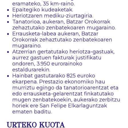
eramateko, 35 km-raino.
Epaitegiko kudeaketak.
Heriotzaren mediku-ziurtagiria.
Tanatorioa, aukeran, Batzar Orokorrak
zehaztutako zenbatekoaren mugaraino.
Errausketa-labea aukeran, Batzar
Orokorrak zehaztutako zenbatekoaren
mugaraino.
Atzerrian gertatutako heriotza-gastuak,
aurrez gastuen fakturak justifikatu
ondoren, 3.950 eurorainoko
estaldurarekin.
Hainbat gastutarako 825 euroko
ekarpena. Prestazio ekonomiko hau
murriztu egingo da tanatorioarentzat eta
edo errausketa-gelarentzat finkatutako
mugen zenbatekoekin, aukerako zerbitzu
horiek ere San Felipe Elkarlaguntzak
ematen baditu.
URTEKO KUOTA