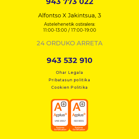
943 773 022
Alfontso X Jakintsua, 3
Astelehenetik ostiralera:
11:00-13:00 / 17:00-19:00
24 ORDUKO ARRETA
943 532 910
Ohar Legala
Pribatasun politika
Cookien Politika