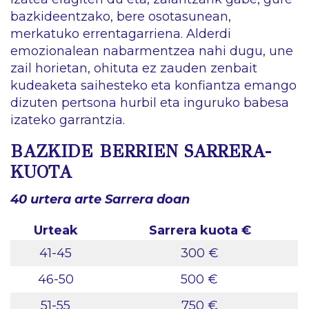
bazkideentzako, bere osotasunean,
merkatuko errentagarriena. Alderdi
emozionalean nabarmentzea nahi dugu, une
zail horietan, ohituta ez zauden zenbait
kudeaketa saihesteko eta konfiantza emango
dizuten pertsona hurbil eta inguruko babesa
izateko garrantzia.
BAZKIDE BERRIEN SARRERA-
KUOTA
40 urtera arte Sarrera doan
Urteak
Sarrera kuota
€
41-45
300 €
46-50
500 €
51-55
750 €