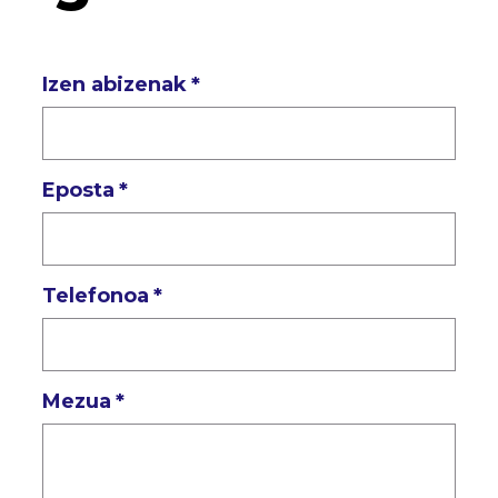
Izen abizenak
*
Eposta
*
Telefonoa
*
Mezua
*