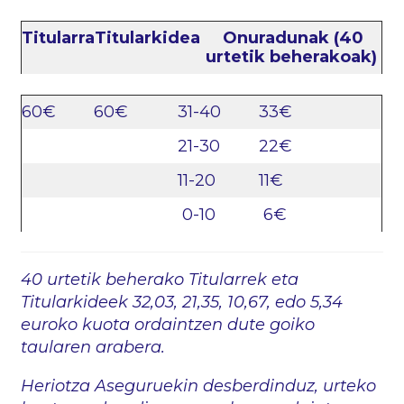
Titularra
Titularkidea
Onuradunak (40
urtetik beherakoak)
60€
60€
31-40
33€
21-30
22€
11-20
11€
0-10
6€
40 urtetik beherako Titularrek eta
Titularkideek 32,03, 21,35, 10,67, edo 5,34
euroko kuota ordaintzen dute goiko
taularen arabera.
Heriotza Aseguruekin desberdinduz, urteko