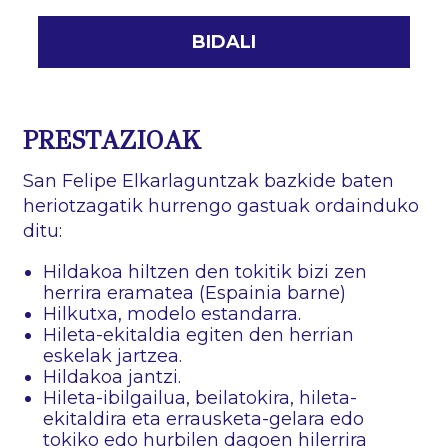
PRESTAZIOAK
San Felipe Elkarlaguntzak bazkide baten
heriotzagatik hurrengo gastuak ordainduko
ditu:
Hildakoa hiltzen den tokitik bizi zen
herrira eramatea (Espainia barne)
Hilkutxa, modelo estandarra.
Hileta-ekitaldia egiten den herrian
eskelak jartzea.
Hildakoa jantzi.
Hileta-ibilgailua, beilatokira, hileta-
ekitaldira eta errausketa-gelara edo
tokiko edo hurbilen dagoen hilerrira