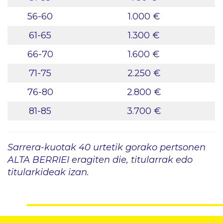
56-60
1.000 €
61-65
1.300 €
66-70
1.600 €
71-75
2.250 €
76-80
2.800 €
81-85
3.700 €
Sarrera-kuotak 40 urtetik gorako pertsonen
ALTA BERRIEI eragiten die, titularrak edo
titularkideak izan.