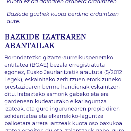
kuota ez da adinaren arabera ordaintzen.
Bazkide guztiek kuota berdina ordaintzen
dute.
BAZKIDE IZATEAREN
ABANTAILAK
Borondatezko gizarte-aurreikuspenerako
entitatea (BGAE) bezala erregistratuta
egonez, Eusko Jaurlaritzatik araututa (5/2012
Legek), eskainitako zerbitzuen etorkizuneko
prestazioaren berme handienak eskaintzen
ditu. Irabazteko asmorik gabeko eta era
gardenean kudeatutako elkarlaguntza
izateak, eta gure ingurunearen propio diren
solidaritatea eta elkarrekiko-laguntza
balioetara arreta jartzeak kuota oso baxukoa
izatea eragiten du eta, zalantzarik gabe, gure