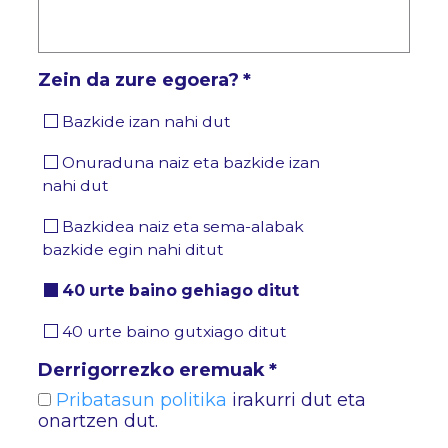
Zein da zure egoera?
*
Bazkide izan nahi dut
Onuraduna naiz eta bazkide izan
nahi dut
Bazkidea naiz eta sema-alabak
bazkide egin nahi ditut
Untitled
*
40 urte baino gehiago ditut
40 urte baino gutxiago ditut
Derrigorrezko eremuak
*
Pribatasun politika
irakurri dut eta
onartzen dut.