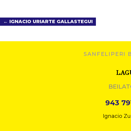
← IGNACIO URIARTE GALLASTEGUI
SANFELIPERI 
LAG
BEILAT
943 79
Ignacio Zu