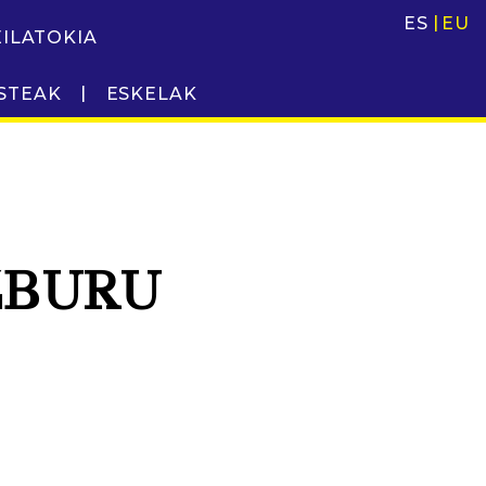
ES
EU
EILATOKIA
STEAK
ESKELAK
ZBURU