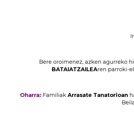
I
Bere oroimenez, azken agurreko hi
BATAIATZAILEA
ren parroki-e
Oharra:
Familiak
Arrasate Tanatorioan
ha
Beil