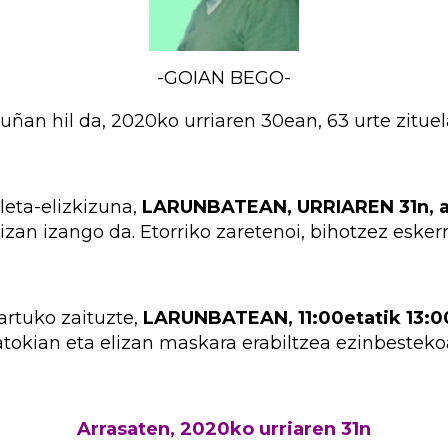
-GOIAN BEGO-
ruñan hil da, 2020ko urriaren 30ean, 63 urte zituel
leta-elizkizuna,
LARUNBATEAN, URRIAREN 31n, a
lizan izango da. Etorriko zaretenoi, bihotzez esker
rtuko zaituzte,
LARUNBATEAN, 11:00etatik 13:00
atokian eta elizan maskara erabiltzea ezinbesteko
Arrasaten, 2020ko urriaren 31n