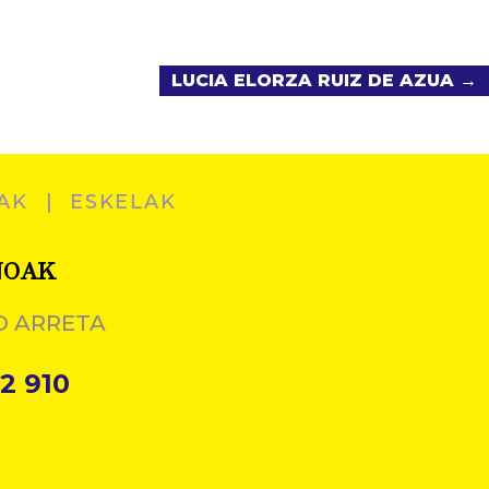
LUCIA ELORZA RUIZ DE AZUA →
AK
ESKELAK
NOAK
O ARRETA
2 910