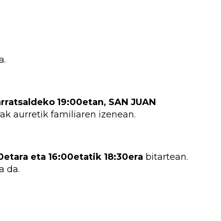
a.
rratsaldeko 19:00etan, SAN JUAN
rak aurretik familiaren izenean.
etara eta 16:00etatik 18:30era
bitartean.
a da.