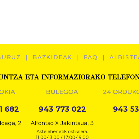
BURUZ
BAZKIDEAK
FAQ
ALBISTE
UNTZA ETA INFORMAZIORAKO TELEFO
OKIA
BULEGOA
24 ORDUK
1 682
943 773 022
943 53
loaga, 2
Alfontso X Jakintsua, 3
Astelehenetik ostiralera:
11:00-13:00 / 17:00-19:00