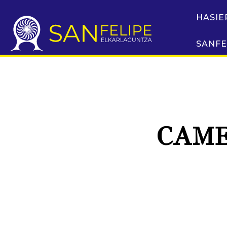
HASIE
SANFE
CAME