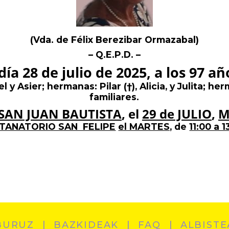
(Vda. de Félix Berezibar Ormazabal)
– Q.E.P.D. –
 día 28 de julio de 2025, a los 97 a
el y Asier; hermanas: Pilar
(
†
)
, Alicia, y Julita; 
familiares.
SAN JUAN BAUTISTA
, el
29 de JULIO
,
M
TANATORIO SAN FELIPE
el MARTES,
de
11:00 a 1
BURUZ
BAZKIDEAK
FAQ
ALBISTE