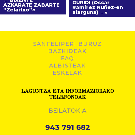
← BIXENTE
GURIDI (Oscar
AZKARATE ZABARTE
Ramirez Nuñez-en
“Zelaitxo”
alarguna) →
SANFELIPERI BURUZ
BAZKIDEAK
FAQ
ALBISTEAK
ESKELAK
LAGUNTZA ETA INFORMAZIORAKO
TELEFONOAK
BEILATOKIA
943 791 682