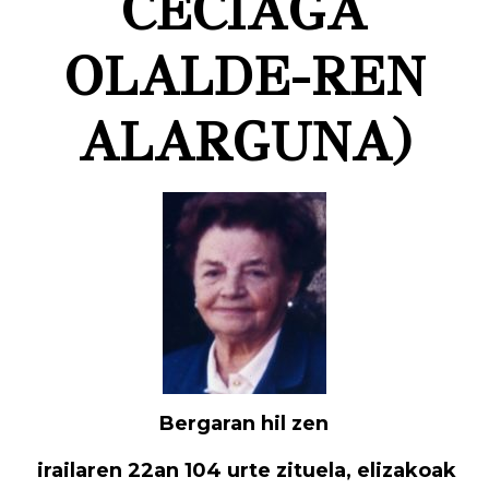
CECIAGA
OLALDE-REN
ALARGUNA)
Bergaran hil zen
irailaren 22an 104 urte zituela,
elizakoak