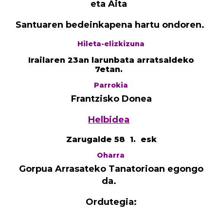
eta Aita
Santuaren bedeinkapena hartu ondoren.
Hileta-elizkizuna
Irailaren 23an larunbata arratsaldeko
7etan.
Parrokia
Frantzisko Donea
Helbidea
Zarugalde 58 1. esk
Oharra
Gorpua Arrasateko Tanatorioan egongo
da.
Ordutegia: