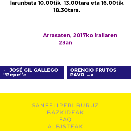
larunbata 10.00tik 13.00tara eta 16.00tik
18.30tara.
Arrasaten, 2017ko irailaren
23an
← JOSÉ GIL GALLEGO
ORENCIO FRUTOS
“Pepe”
PAVO →
SANFELIPERI BURUZ
BAZKIDEAK
FAQ
ALBISTEAK