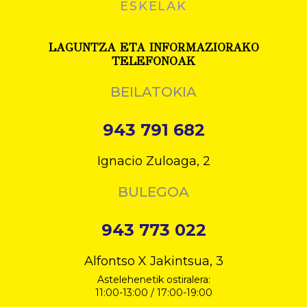
ESKELAK
LAGUNTZA ETA INFORMAZIORAKO
TELEFONOAK
BEILATOKIA
943 791 682
Ignacio Zuloaga, 2
BULEGOA
943 773 022
Alfontso X Jakintsua, 3
Astelehenetik ostiralera:
11:00-13:00 / 17:00-19:00