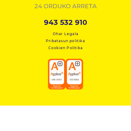
24 ORDUKO ARRETA
943 532 910
Ohar Legala
Pribatasun politika
Cookien Politika