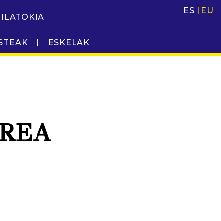
ES
EU
EILATOKIA
STEAK
ESKELAK
RREA