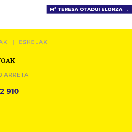
Mª TERESA OTADUI ELORZA →
AK
ESKELAK
NOAK
O ARRETA
2 910