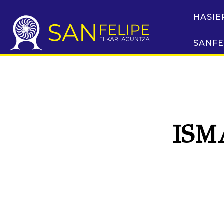
HASIE
SANFE
ISM