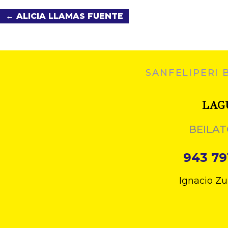
← ALICIA LLAMAS FUENTE
SANFELIPERI 
LAG
BEILAT
943 79
Ignacio Zu