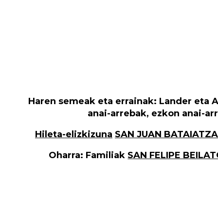
Haren semeak eta errainak: Lander eta Ain
anai-arrebak, ezkon anai-ar
Hileta-elizkizuna
SAN JUAN BATAIATZA
Oharra:
Familiak
SAN FELIPE BEILA