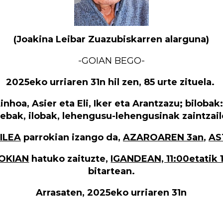
(Joakina Leibar Zuazubiskarren alarguna)
-GOIAN BEGO-
2025eko urriaren 31n hil zen, 85 urte zituela.
hoa, Asier eta Eli, Iker eta Arantzazu; bilobak:
rebak, ilobak, lehengusu-lehengusinak zaintzai
ILEA
parrokian izango da,
AZAROAREN 3an
,
AS
TOKIAN
hatuko zaituzte,
IGANDEAN, 11:00etatik 
bitartean.
Arrasaten, 2025eko urriaren 31n