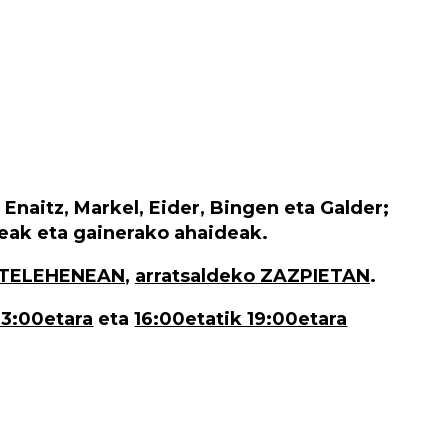
 Enaitz, Markel, Eider, Bingen eta Galder;
leak eta gainerako ahaideak.
TELEHENEAN
,
arratsaldeko ZAZPIETAN
.
13:00etara
eta
16:00etatik 19:00etara