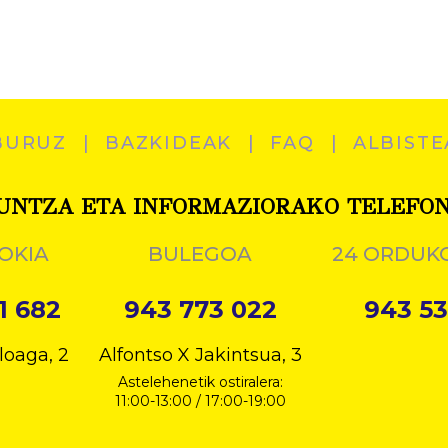
BURUZ
BAZKIDEAK
FAQ
ALBISTE
UNTZA ETA INFORMAZIORAKO TELEFO
OKIA
BULEGOA
24 ORDUK
1 682
943 773 022
943 53
loaga, 2
Alfontso X Jakintsua, 3
Astelehenetik ostiralera:
11:00-13:00 / 17:00-19:00