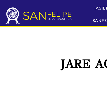
HASIE
SANFE
JARE 