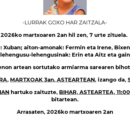
-LURRAK GOXO HAR ZAITZALA-
2026ko martxoaren 2an hil zen, 7 urte zituela.
: Xuban; aiton-amonak: Fermin eta Irene, Bixent
; lehengusu-lehengusinak: Erin eta Aitz eta gai
enon artean sortutako armiarma sarearen bihot
RA
,
MARTXOAK 3an, ASTEARTEAN
, izango da,
IAN
hartuko zaituzte,
BIHAR, ASTEARTEA, 11:00e
bitartean.
Arrasaten, 2026ko martxoaren 2an