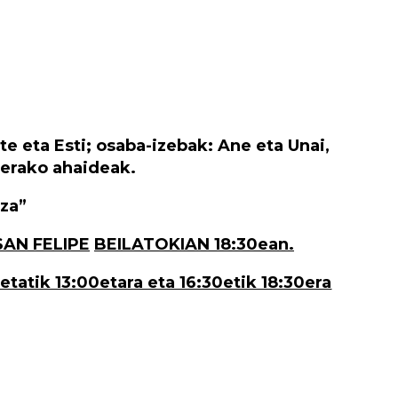
e eta Esti; osaba-izebak: Ane eta Unai,
nerako ahaideak.
za”
SAN FELIPE
BEILATOKIAN 18:30ean.
tatik 13:00etara eta 16:30etik 18:30era