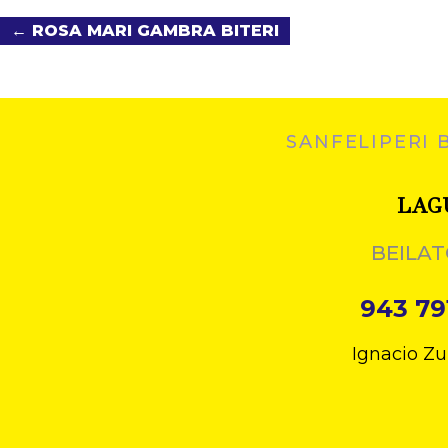
← ROSA MARI GAMBRA BITERI
SANFELIPERI 
LAG
BEILAT
943 79
Ignacio Zu