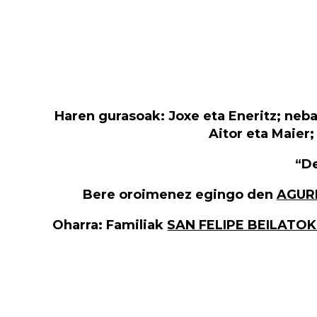
Haren gurasoak: Joxe eta Eneritz; neba
Aitor eta Maier
“D
Bere oroimenez egingo den
AGUR
Oharra:
Familiak
SAN FELIPE BEILATOK