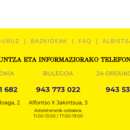
BURUZ
BAZKIDEAK
FAQ
ALBISTE
UNTZA ETA INFORMAZIORAKO TELEFO
OKIA
BULEGOA
24 ORDUK
1 682
943 773 022
943 53
loaga, 2
Alfontso X Jakintsua, 3
Astelehenetik ostiralera:
11:00-13:00 / 17:00-19:00