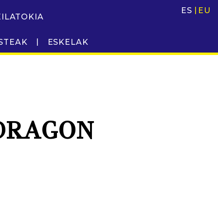
ES
EU
EILATOKIA
STEAK
ESKELAK
DRAGON