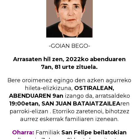
-GOIAN BEGO-
Arrasaten hil zen, 2022ko abenduaren
7an, 81 urte zituela.
Bere oroimenez egingo den azken agurreko
hileta-elizkizuna,
OSTIRALEAN,
ABENDUAREN 9an
izango da, arratsaldeko
19:00etan, SAN JUAN BATAIATZAILEA
ren
parroki-elizan . Etorriko zaretenoi, bihotzez
aurrez eskerrak familiaren izenean.
Oharra:
Familiak
San Felipe beilatokian