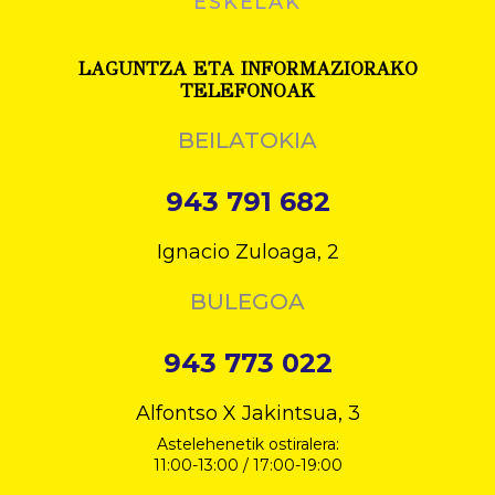
ESKELAK
LAGUNTZA ETA INFORMAZIORAKO
TELEFONOAK
BEILATOKIA
943 791 682
Ignacio Zuloaga, 2
BULEGOA
943 773 022
Alfontso X Jakintsua, 3
Astelehenetik ostiralera:
11:00-13:00 / 17:00-19:00