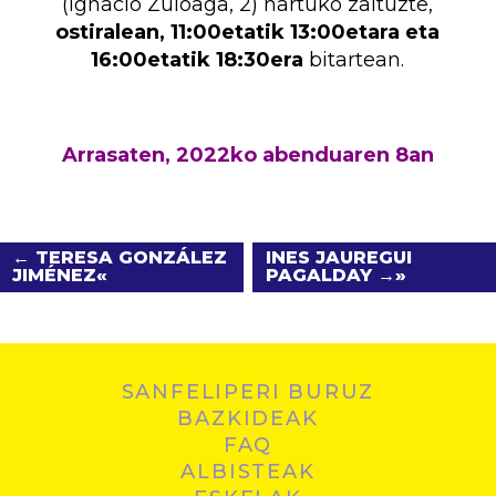
(Ignacio Zuloaga, 2) hartuko zaituzte,
ostiralean, 11:00etatik
13:00etara eta
16:00etatik 18:30era
bitartean.
Arrasaten, 2022ko abenduaren 8an
← TERESA GONZÁLEZ
INES JAUREGUI
JIMÉNEZ
PAGALDAY →
SANFELIPERI BURUZ
BAZKIDEAK
FAQ
ALBISTEAK