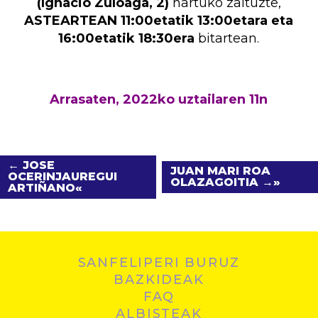
(Ignacio Zuloaga, 2)
hartuko zaituzte,
ASTEARTEAN 11:00etatik
13:00etara eta
16:00etatik 18:30era
bitartean.
Arrasaten, 2022ko uztailaren 11n
← JOSE
JUAN MARI ROA
OCERINJAUREGUI
OLAZAGOITIA →
ARTIÑANO
SANFELIPERI BURUZ
BAZKIDEAK
FAQ
ALBISTEAK