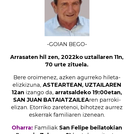
-GOIAN BEGO-
Arrasaten hil zen, 2022ko uztailaren 11n,
70 urte zituela.
Bere oroimenez, azken agurreko hileta-
elizkizuna,
ASTEARTEAN, UZTAILAREN
12an
izango da,
arratsaldeko 19:00etan,
SAN JUAN BATAIATZAILEA
ren parroki-
elizan. Etorriko zaretenoi, bihotzez aurrez
eskerrak familiaren izenean.
Oharra:
Familiak
San Felipe beilatokian