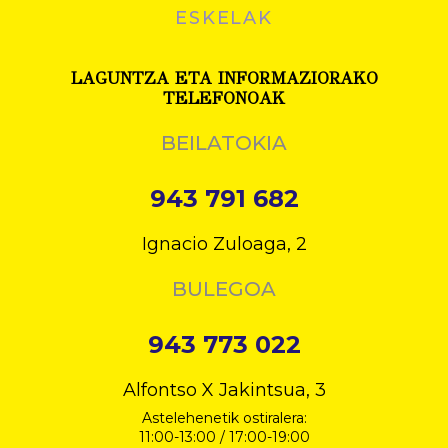
ESKELAK
LAGUNTZA ETA INFORMAZIORAKO
TELEFONOAK
BEILATOKIA
943 791 682
Ignacio Zuloaga, 2
BULEGOA
943 773 022
Alfontso X Jakintsua, 3
Astelehenetik ostiralera:
11:00-13:00 / 17:00-19:00