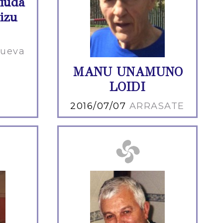
iuda
izu
nueva
MANU UNAMUNO
LOIDI
2016/07/07
ARRASATE