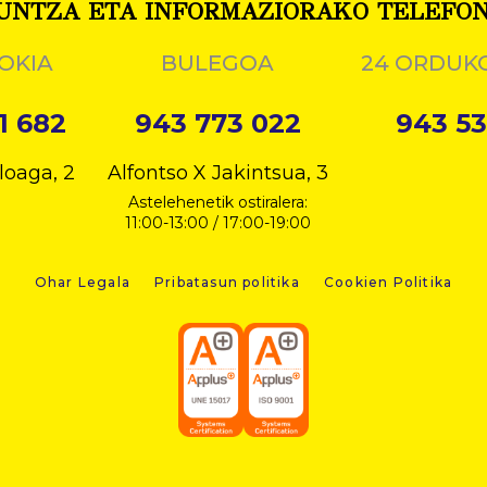
UNTZA ETA INFORMAZIORAKO TELEFO
OKIA
BULEGOA
24 ORDUK
1 682
943 773 022
943 53
loaga, 2
Alfontso X Jakintsua, 3
Astelehenetik ostiralera:
11:00-13:00 / 17:00-19:00
Ohar Legala
Pribatasun politika
Cookien Politika