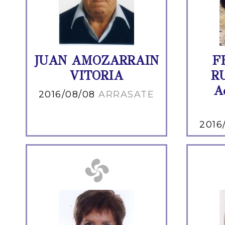
JUAN AMOZARRAIN
F
VITORIA
RU
A
2016/08/08
ARRASATE
2016