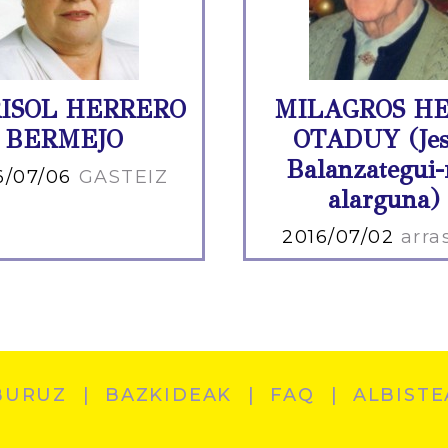
ISOL HERRERO
MILAGROS HE
BERMEJO
OTADUY (Jes
Balanzategui-
6/07/06
GASTEIZ
alarguna)
2016/07/02
arra
BURUZ
BAZKIDEAK
FAQ
ALBISTE