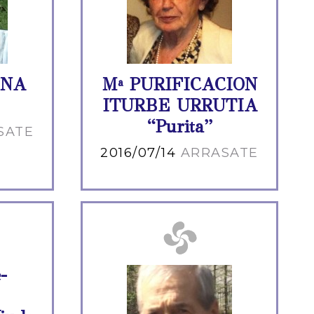
ENA
Mª PURIFICACION
ITURBE URRUTIA
“Purita”
SATE
2016/07/14
ARRASATE
-