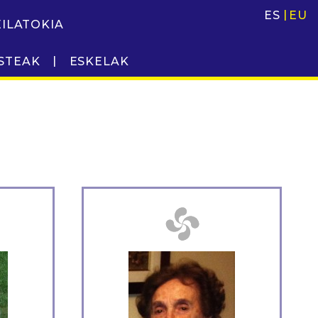
ES
EU
EILATOKIA
STEAK
ESKELAK