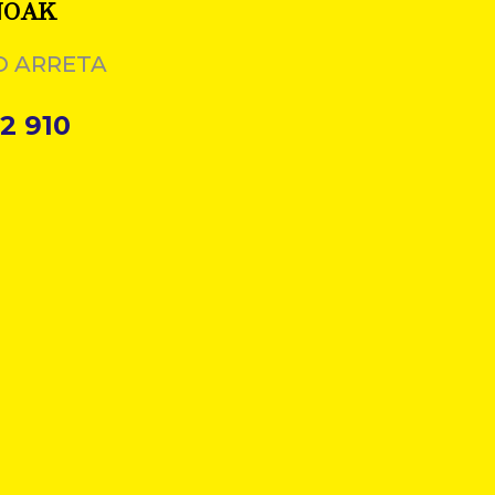
NOAK
O ARRETA
2 910