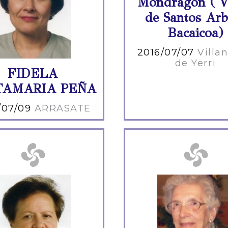
Mondragón ( V
de Santos Arb
Bacaicoa)
2016/07/07
Villa
de Yerri
FIDELA
TAMARIA PEÑA
/07/09
ARRASATE