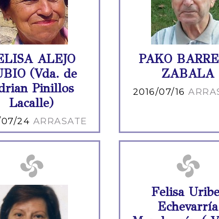
ELISA ALEJO
PAKO BARR
BIO (Vda. de
ZABALA
drian Pinillos
2016/07/16
ARRA
Lacalle)
/07/24
ARRASATE
Felisa Uribe
Echevarría