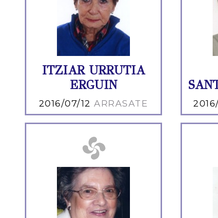
ITZIAR URRUTIA
ERGUIN
SAN
2016/07/12
ARRASATE
2016