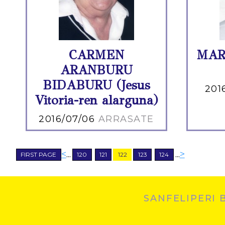
CARMEN
MAR
ARANBURU
BIDABURU (Jesus
201
Vitoria-ren alarguna)
2016/07/06
ARRASATE
<
...
...
>
FIRST PAGE
120
121
122
123
124
SANFELIPERI 