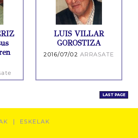
RIZ
LUIS VILLAR
us
GOROSTIZA
ren
2016/07/02
ARRASATE
sate
LAST PAGE
AK
ESKELAK