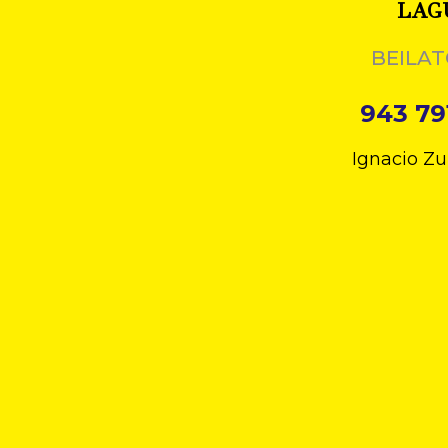
LAG
BEILAT
943 79
Ignacio Zu