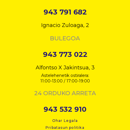
943 791 682
Ignacio Zuloaga, 2
BULEGOA
943 773 022
Alfontso X Jakintsua, 3
Astelehenetik ostiralera:
11:00-13:00 / 17:00-19:00
24 ORDUKO ARRETA
943 532 910
Ohar Legala
Pribatasun politika