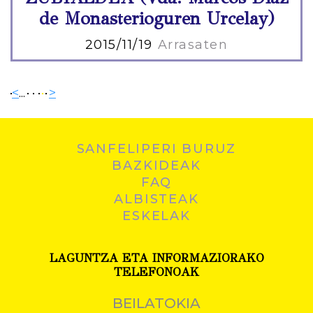
de Monasterioguren Urcelay)
2015/11/19
Arrasaten
<
...
>
SANFELIPERI BURUZ
BAZKIDEAK
FAQ
ALBISTEAK
ESKELAK
LAGUNTZA ETA INFORMAZIORAKO
TELEFONOAK
BEILATOKIA