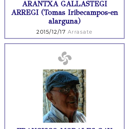
ARANTXA GALLASTEGI
ARREGI (Tomas Iribecampos-en
alarguna)
2015/12/17
Arrasate