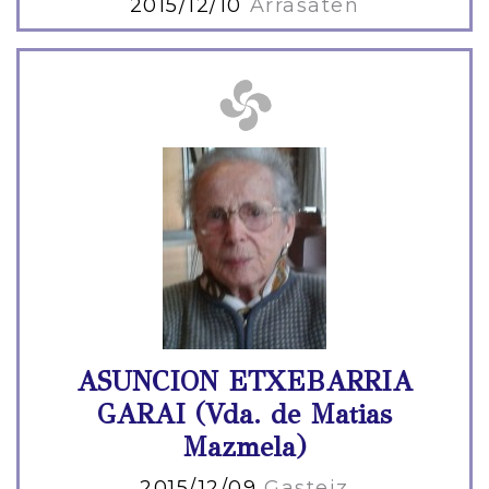
2015/12/10
Arrasaten
ASUNCION ETXEBARRIA
GARAI (Vda. de Matias
Mazmela)
2015/12/09
Gasteiz