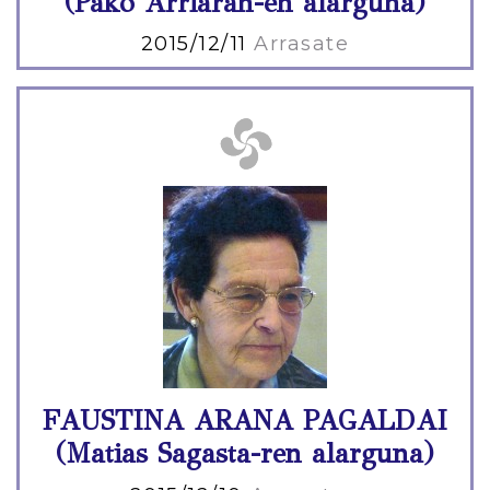
(Pako Arriaran-en alarguna)
2015/12/11
Arrasate
FAUSTINA ARANA PAGALDAI
(Matias Sagasta-ren alarguna)