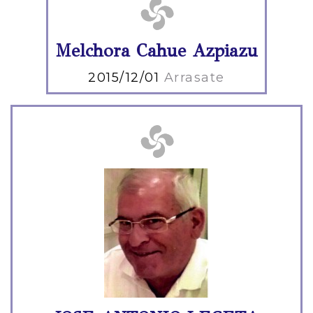
Melchora Cahue Azpiazu
2015/12/01
Arrasate