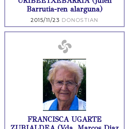
URIBEETXEBARRIA (Julen
Barrutia-ren alarguna)
2015/11/23
DONOSTIAN
FRANCISCA UGARTE
ZUBIALDEA (Vda. Marcos Diaz