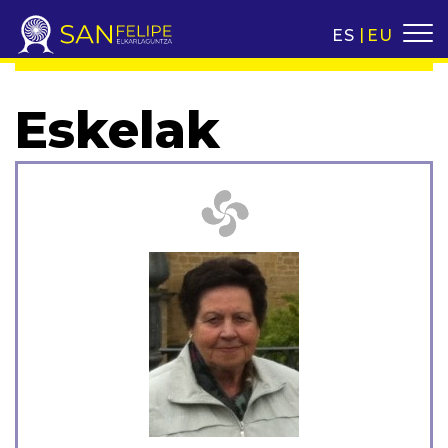
ES
EU
Eskelak