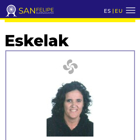
ES
EU
Eskelak