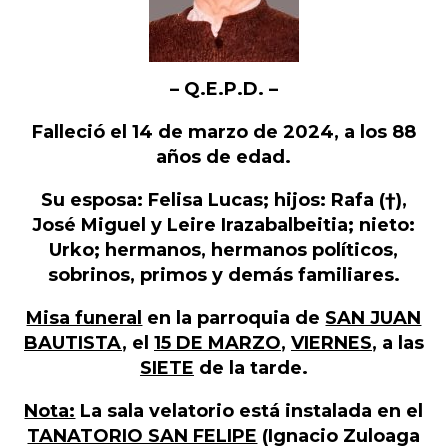
– Q.E.P.D. –
Falleció el 14 de marzo de 2024, a los 88
años de edad.
Su esposa: Felisa Lucas; hijos: Rafa (
†
),
José Miguel y Leire Irazabalbeitia; nieto:
Urko; hermanos, hermanos políticos,
sobrinos, primos y demás familiares.
Misa funeral
en la parroquia de
SAN JUAN
BAUTISTA
, el
15 DE MARZO
,
VIERNES
, a las
SIETE
de la tarde.
Nota:
La sala velatorio está instalada en el
TANATORIO SAN FELIPE
(Ignacio Zuloaga