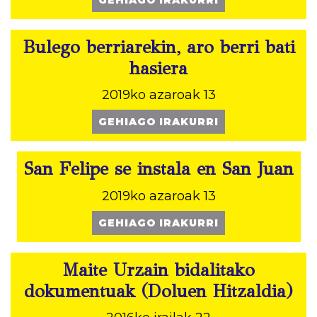
Bulego berriarekin, aro berri bati
hasiera
2019ko azaroak 13
GEHIAGO IRAKURRI
San Felipe se instala en San Juan
2019ko azaroak 13
GEHIAGO IRAKURRI
Maite Urzain bidalitako
dokumentuak (Doluen Hitzaldia)