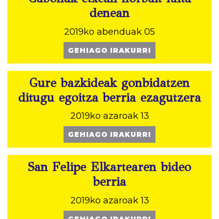
denean
2019ko abenduak 05
GEHIAGO IRAKURRI
Gure bazkideak gonbidatzen
ditugu egoitza berria ezagutzera
2019ko azaroak 13
GEHIAGO IRAKURRI
San Felipe Elkartearen bideo
berria
2019ko azaroak 13
GEHIAGO IRAKURRI