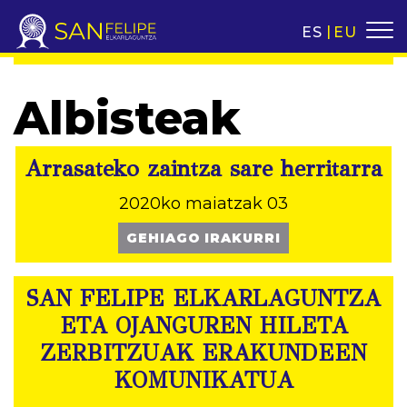
ES
EU
Albisteak
Arrasateko zaintza sare herritarra
2020ko maiatzak 03
GEHIAGO IRAKURRI
SAN FELIPE ELKARLAGUNTZA
ETA OJANGUREN HILETA
ZERBITZUAK ERAKUNDEEN
KOMUNIKATUA