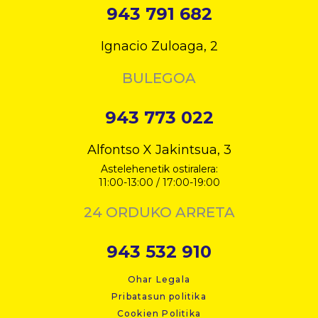
943 791 682
Ignacio Zuloaga, 2
BULEGOA
943 773 022
Alfontso X Jakintsua, 3
Astelehenetik ostiralera:
11:00-13:00 / 17:00-19:00
24 ORDUKO ARRETA
943 532 910
Ohar Legala
Pribatasun politika
Cookien Politika