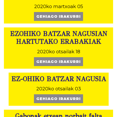
2020ko martxoak 05
GEHIAGO IRAKURRI
EZOHIKO BATZAR NAGUSIAN
HARTUTAKO ERABAKIAK
2020ko otsailak 18
GEHIAGO IRAKURRI
EZ-OHIKO BATZAR NAGUSIA
2020ko otsailak 03
GEHIAGO IRAKURRI
Gabonak etxean norbait falta