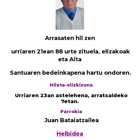
Arrasaten hil zen
urriaren 21ean 88 urte zituela,
elizakoak
eta Aita
Santuaren bedeinkapena hartu ondoren.
Hileta-elizkizuna
Urriaren 23an astelehena, arratsaldeko
7etan.
Parrokia
Juan Bataiatzailea
Helbidea