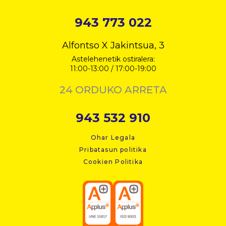
943 773 022
Alfontso X Jakintsua, 3
Astelehenetik ostiralera:
11:00-13:00 / 17:00-19:00
24 ORDUKO ARRETA
943 532 910
Ohar Legala
Pribatasun politika
Cookien Politika