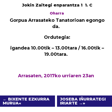
Jokin Zaitegi enparantza 1 1. C
Oharra
Gorpua Arrasateko Tanatorioan egongo
da.
Ordutegia:
igandea 10.00tik – 13.00tara / 16.00tik –
19.00tara.
Arrasaten, 2017ko urriaren 23an
← BIXENTE EZKURRA
JOSEBA IÑURRATEGI
MURUA
IRIARTE →