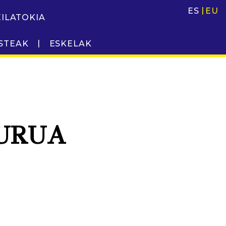
ES
EU
EILATOKIA
STEAK
ESKELAK
URUA