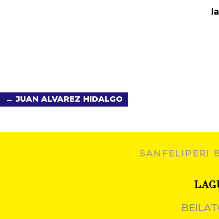
la
← JUAN ALVAREZ HIDALGO
SANFELIPERI 
LAG
BEILAT