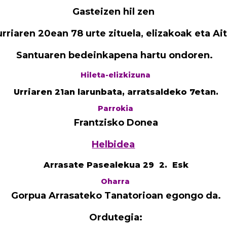
Gasteizen hil zen
urriaren 20ean 78 urte zituela,
elizakoak eta Ai
Santuaren bedeinkapena hartu ondoren.
Hileta-elizkizuna
Urriaren 21an larunbata, arratsaldeko 7etan.
Parrokia
Frantzisko Donea
Helbidea
Arrasate Pasealekua 29 2. Esk
Oharra
Gorpua Arrasateko Tanatorioan egongo da.
Ordutegia: