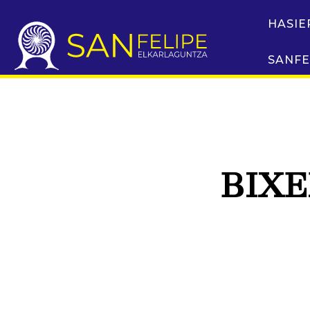
HASIE
SANFE
BIX