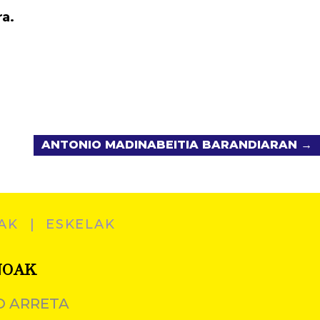
ra.
ANTONIO MADINABEITIA BARANDIARAN →
AK
ESKELAK
NOAK
O ARRETA