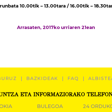
runbata 10.00tik – 13.00tara / 16.00tik – 18.30ta
Arrasaten, 2017ko urriaren 21ean
BURUZ
BAZKIDEAK
FAQ
ALBISTE
UNTZA ETA INFORMAZIORAKO TELEFO
OKIA
BULEGOA
24 ORDUK