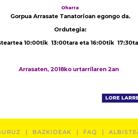
Oharra
Gorpua Arrasate Tanatorioan egongo da.
Ordutegia:
teartea 10:00tik 13:00tara eta 16:00tik 17:30ta
Arrasaten, 2018ko urtarrilaren 2an
LORE LARRE
BURUZ
BAZKIDEAK
FAQ
ALBISTE