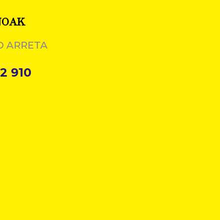
NOAK
O ARRETA
2 910