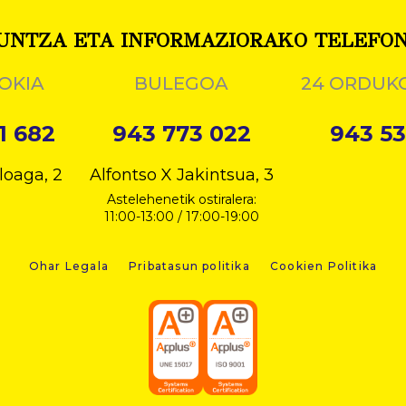
UNTZA ETA INFORMAZIORAKO TELEFO
OKIA
BULEGOA
24 ORDUK
1 682
943 773 022
943 53
loaga, 2
Alfontso X Jakintsua, 3
Astelehenetik ostiralera:
11:00-13:00 / 17:00-19:00
Ohar Legala
Pribatasun politika
Cookien Politika