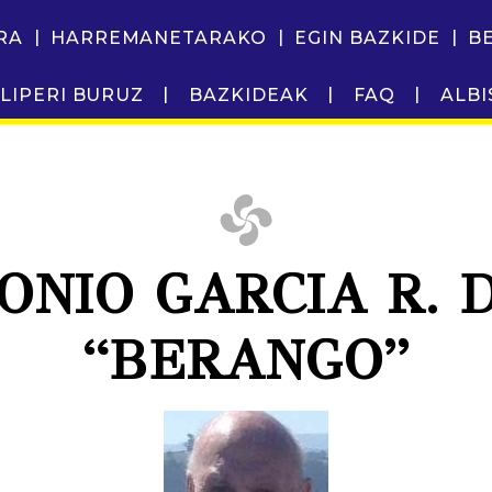
RA
HARREMANETARAKO
EGIN BAZKIDE
B
LIPERI BURUZ
BAZKIDEAK
FAQ
ALBI
ONIO GARCIA R.
“BERANGO”