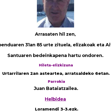
Arrasaten hil zen,
benduaren 31an 85 urte zituela,
elizakoak eta Ai
Santuaren bedeinkapena hartu ondoren.
Hileta-elizkizuna
Urtarrilaren 2an asteartea, arratsaldeko 6etan.
Parrokia
Juan Bataiatzailea.
Helbidea
Loramendi 3-3.ezk.