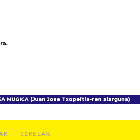
ra.
A MUGICA (Juan Jose Txopeitia-ren alarguna) →
AK
ESKELAK