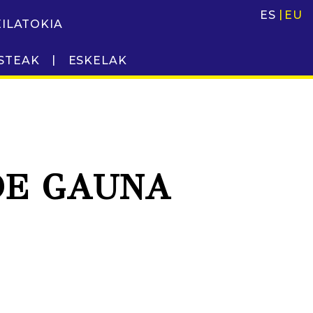
ES
EU
EILATOKIA
STEAK
ESKELAK
 DE GAUNA