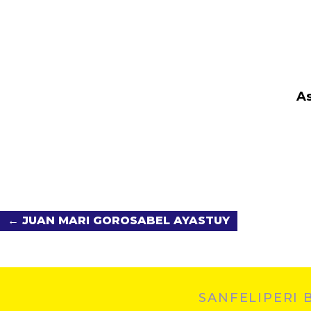
As
← JUAN MARI GOROSABEL AYASTUY
SANFELIPERI 