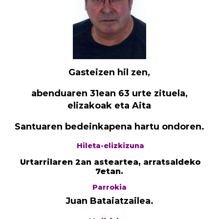
Gasteizen hil zen,
abenduaren 31ean 63 urte zituela,
elizakoak eta Aita
Santuaren bedeinkapena hartu ondoren.
Hileta-elizkizuna
Urtarrilaren 2an asteartea, arratsaldeko
7etan.
Parrokia
Juan Bataiatzailea.