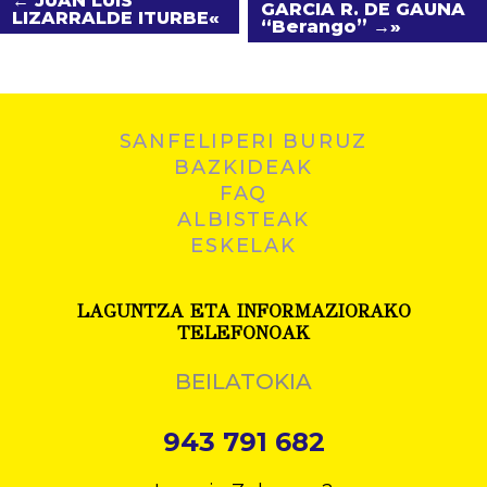
← JUAN LUIS
GARCIA R. DE GAUNA
LIZARRALDE ITURBE
“Berango” →
SANFELIPERI BURUZ
BAZKIDEAK
FAQ
ALBISTEAK
ESKELAK
LAGUNTZA ETA INFORMAZIORAKO
TELEFONOAK
BEILATOKIA
943 791 682