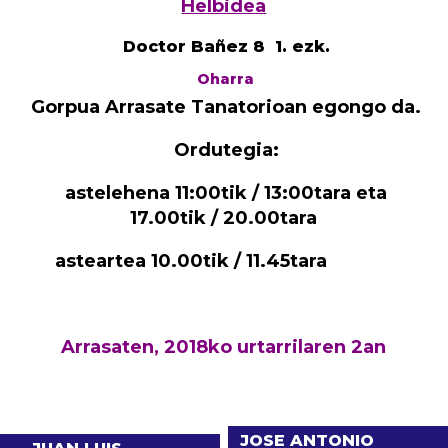
Helbidea
Doctor Bañez 8 1. ezk.
Oharra
Gorpua Arrasate Tanatorioan egongo da.
Ordutegia:
astelehena 11:00tik / 13:00tara eta
17.00tik / 20.00tara
asteartea 10.00tik / 11.45tara
Arrasaten, 2018ko urtarrilaren 2an
JOSE ANTONIO