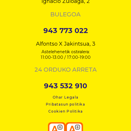
Ignacio Zuloaga, 2
BULEGOA
943 773 022
Alfontso X Jakintsua, 3
Astelehenetik ostiralera:
11:00-13:00 / 17:00-19:00
24 ORDUKO ARRETA
943 532 910
Ohar Legala
Pribatasun politika
Cookien Politika