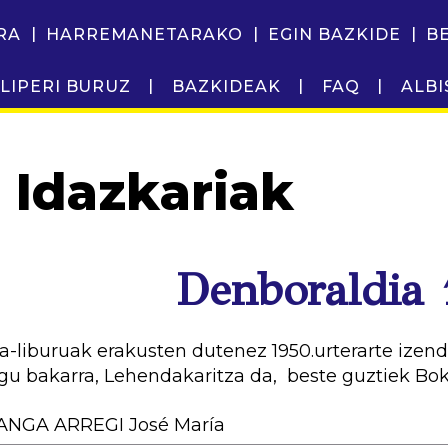
RA
HARREMANETARAKO
EGIN BAZKIDE
B
LIPERI BURUZ
BAZKIDEAK
FAQ
ALBI
Idazkariak
Denboraldia
a-liburuak erakusten dutenez 1950.urterarte ize
gu bakarra, Lehendakaritza da, beste guztiek Boka
ANGA ARREGI José María