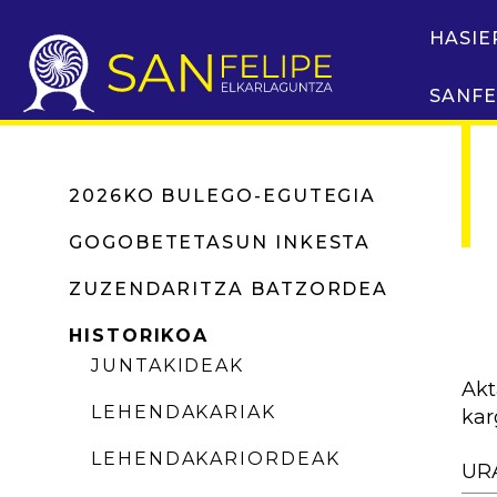
HASIE
SANFE
2026KO BULEGO-EGUTEGIA
GOGOBETETASUN INKESTA
ZUZENDARITZA BATZORDEA
HISTORIKOA
JUNTAKIDEAK
Akt
LEHENDAKARIAK
kar
LEHENDAKARIORDEAK
UR