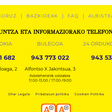
BURUZ
BAZKIDEAK
FAQ
ALBISTE
UNTZA ETA INFORMAZIORAKO TELEFO
OKIA
BULEGOA
24 ORDUK
1 682
943 773 022
943 53
loaga, 2
Alfontso X Jakintsua, 3
Astelehenetik ostiralera:
11:00-13:00 / 17:00-19:00
Ohar Legala
Pribatasun politika
Cookien Politika