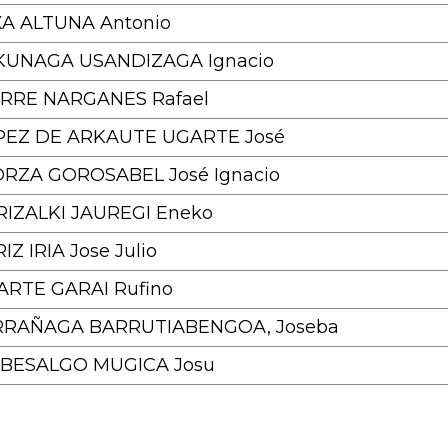
XA ALTUNA Antonio
KUNAGA USANDIZAGA Ignacio
IRRE NARGANES Rafael
PEZ DE ARKAUTE UGARTE José
ORZA GOROSABEL José Ignacio
IZALKI JAUREGI Eneko
IZ IRIA Jose Julio
ARTE GARAI Rufino
RRAÑAGA BARRUTIABENGOA, Joseba
IBESALGO MUGICA Josu