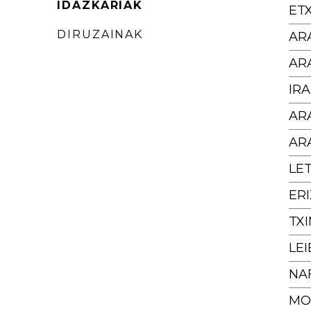
IDAZKARIAK
ET
DIRUZAINAK
AR
AR
IRA
AR
AR
LET
ERI
TX
LEI
NA
MO