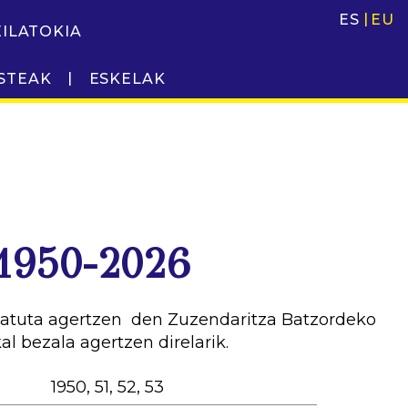
ES
EU
EILATOKIA
STEAK
ESKELAK
 1950-2026
ndatuta agertzen den Zuzendaritza Batzordeko
l bezala agertzen direlarik.
1950, 51, 52, 53