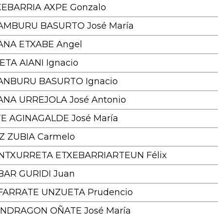
XEBARRIA AXPE Gonzalo
AMBURU BASURTO José María
ANA ETXABE Angel
ETA AIANI Ignacio
ANBURU BASURTO Ignacio
ANA URREJOLA José Antonio
E AGINAGALDE José María
Z ZUBIA Carmelo
INTXURRETA ETXEBARRIARTEUN Félix
BAR GURIDI Juan
FARRATE UNZUETA Prudencio
NDRAGON OÑATE José María