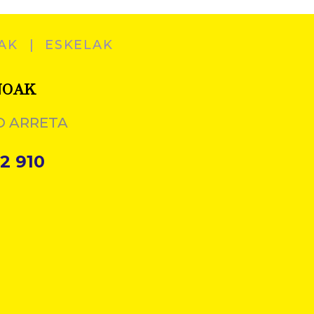
AK
ESKELAK
NOAK
O ARRETA
2 910