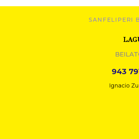
SANFELIPERI 
LAG
BEILAT
943 79
Ignacio Zu