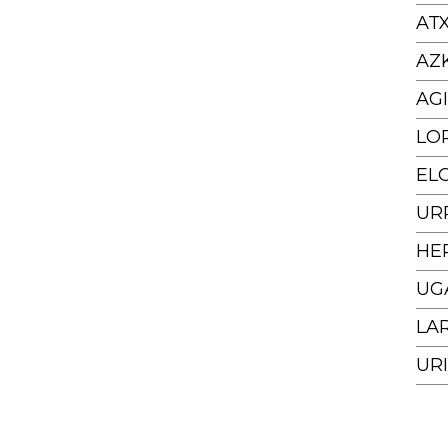
AT
AZ
AG
LO
EL
URR
HER
UG
LA
UR