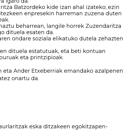
a igaro da.
itza Batzordeko kide izan ahal izateko; ezin
daitezkeen enpresekin harreman zuzena duten
eak.
haztu beharrean, langile horrek Zuzendaritza
o dituela esaten da.
aren ondare soziala elikatuko dutela zehazten
n dituela estatutuak, eta beti kontuan
buruak eta printzipioak.
en eta Ander Etxeberriak emandako azalpenen
atez onartu da.
urlaritzak eska ditzakeen egokitzapen-