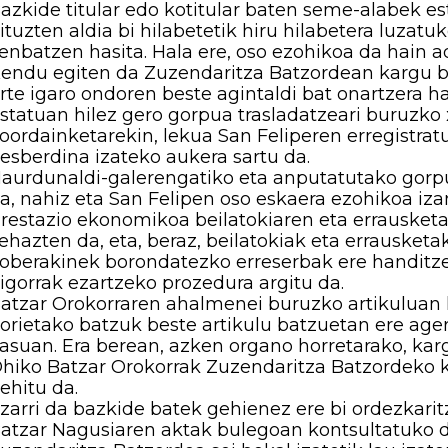
azkide titular edo kotitular baten seme-alabek es
ituzten aldia bi hilabetetik hiru hilabetera luzatu
enbatzen hasita. Hala ere, oso ezohikoa da hain ad
endu egiten da Zuzendaritza Batzordean kargu b
rte igaro ondoren beste agintaldi bat onartzera h
statuan hilez gero gorpua trasladatzeari buruzko
oordainketarekin, lekua San Feliperen erregistr
esberdina izateko aukera sartu da.
aurdunaldi-galerengatiko eta anputatutako gorpu
a, nahiz eta San Felipen oso eskaera ezohikoa iza
restazio ekonomikoa beilatokiaren eta errausketa
ehazten da, eta, beraz, beilatokiak eta errausketa
oberakinek borondatezko erreserbak ere handitze
igorrak ezartzeko prozedura argitu da.
atzar Orokorraren ahalmenei buruzko artikuluan 
orietako batzuk beste artikulu batzuetan ere ag
asuan. Era berean, azken organo horretarako, kar
hiko Batzar Orokorrak Zuzendaritza Batzordeko 
ehitu da.
zarri da bazkide batek gehienez ere bi ordezkari
atzar Nagusiaren aktak bulegoan kontsultatuko di