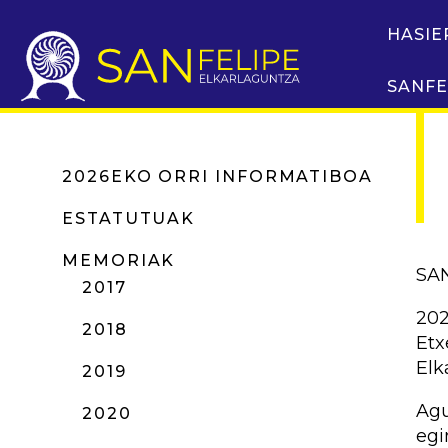
HASIE
SANFE
2026EKO ORRI INFORMATIBOA
ESTATUTUAK
MEMORIAK
SA
2017
202
2018
Etx
Elk
2019
Agu
2020
egi