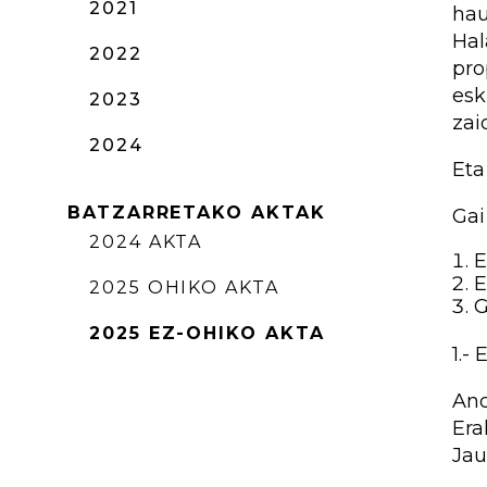
2021
hau
Hal
2022
pro
esk
2023
zai
2024
Eta
BATZARRETAKO AKTAK
Gai
2024 AKTA
E
E
2025 OHIKO AKTA
G
2025 EZ-OHIKO AKTA
1.-
And
Era
Jau