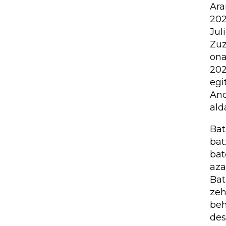
Ara
202
Jul
Zuz
ona
202
egi
And
ald
Bat
bat
bat
aza
Bat
zeh
beh
des