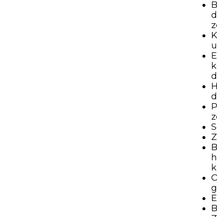
B
d
z
K
u
E
k
d
H
d
P
z
S
Z
B
h
k
O
g
E
B