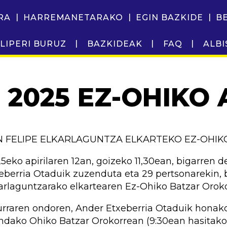
RA
HARREMANETARAKO
EGIN BAZKIDE
B
LIPERI BURUZ
BAZKIDEAK
FAQ
ALBI
2025 EZ-OHIKO
N FELIPE ELKARLAGUNTZA ELKARTEKO EZ-OHI
5eko apirilaren 12an, goizeko 11,30ean, bigarren d
eberria Otaduik zuzenduta eta 29 pertsonarekin, 
arlaguntzarako elkartearen Ez-Ohiko Batzar Oroko
rraren ondoren, Ander Etxeberria Otaduik honak
ndako Ohiko Batzar Orokorrean (9:30ean hasitako