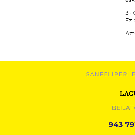
3.-
Ez 
Azt
SANFELIPERI 
LAG
BEILAT
943 79