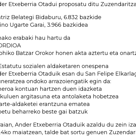
er Etxeberria Otadui proposatu ditu Zuzendaritz
triz Belategi Bidaburu, 6.832 bazkide
ino Ugarte Garai, 3.966 bazkidea
ako erabaki hau hartu da
ORDIOA
ohiko Batzar Orokor honen akta aztertu eta onart
 Estatutu sozialen aldaketaren onespena
er Etxeberria Otaduik esan du San Felipe Elkarlagu
neratzea ondoko arrazoiengatik egin da:
eroa kontuan hartzen duen idazketa
ikuluen argitasuna eta antolaketa hobetzea
arte-aldaketei erantzuna ematea
etu beharreko beste gai batzuk
raian, Ander Etxeberria Otaduik azaldu du zein iza
4ko maiatzean, talde bat sortu genuen Zuzendari