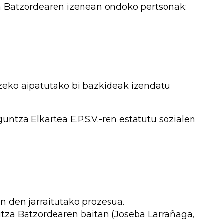
a Batzordearen izenean ondoko pertsonak:
zeko aipatutako bi bazkideak izendatu
ntza Elkartea E.P.S.V.-ren estatutu sozialen
n den jarraitutako prozesua.
tza Batzordearen baitan (Joseba Larrañaga,