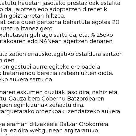
tatutu hauetan jasotako prestazioak estalita
ko da, jaiotzen edo adoptatzen direnetik
in goiztiarretan hiltzea.
at bete duen pertsona behartuta egotea 20
autatua izanez gero.
 xehetasun gehiago sartu da, eta, % 25eko
atutakoaren edo NANean agertzen denaren
tz zatien errausketagatiko estaldura sartzen
n den.
ren gastuei aurre egiteko ere badela
k tratamendu berezia izateari uzten diote.
ko aukera sartu da.
haren eskumen guztiak jaso dira, nahiz eta
ertu. Gauza bera Gobernu Batzordearen
guen eginkizunak zehaztu dira.
karguetarako ordezkoak izendatzeko aukera
tza eraman ditzakeela Batzar Orokorrera.
ra; ez dira webgunean argitaratuko.