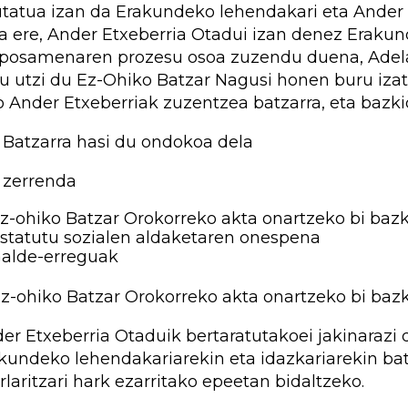
tatua izan da Erakundeko lehendakari eta Ander 
a ere, Ander Etxeberria Otadui izan denez Eraku
posamenaren prozesu osoa zuzendu duena, Adela
u utzi du Ez-Ohiko Batzar Nagusi honen buru izate
o Ander Etxeberriak zuzentzea batzarra, eta baz
 Batzarra hasi du ondokoa dela
 zerrenda
z-ohiko Batzar Orokorreko akta onartzeko bi baz
statutu sozialen aldaketaren onespena
alde-erreguak
 Ez-ohiko Batzar Orokorreko akta onartzeko bi baz
er Etxeberria Otaduik bertaratutakoei jakinarazi 
kundeko lehendakariarekin eta idazkariarekin bat
rlaritzari hark ezarritako epeetan bidaltzeko.