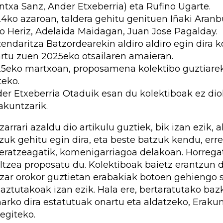
ntxa Sanz, Ander Etxeberria) eta Rufino Ugarte.
4ko azaroan, taldera gehitu genituen Iñaki Aranb
io Heriz, Adelaida Maidagan, Juan Jose Pagalday.
endaritza Batzordearekin aldiro aldiro egin dira
rtu zuen 2025eko otsailaren amaieran.
5eko martxoan, proposamena kolektibo guztiarek
teko.
er Etxeberria Otaduik esan du kolektiboak ez diol
akuntzarik.
zarrari azaldu dio artikulu guztiek, bik izan ezik, 
zuk gehitu egin dira, eta beste batzuk kendu, er
eratzeagatik, komenigarriagoa delakoan. Horrega
ltzea proposatu du. Kolektiboak baietz erantzun d
zar orokor guztietan erabakiak botoen gehiengo s
aztutakoak izan ezik. Hala ere, bertaratutako bazk
arko dira estatutuak onartu eta aldatzeko, Eraku
egiteko.