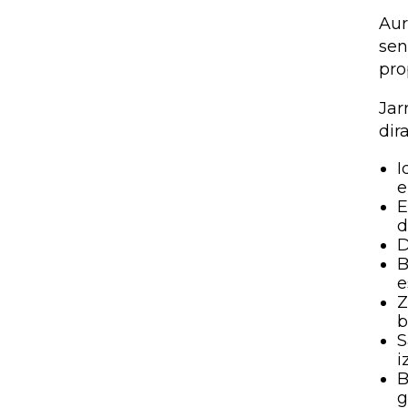
Aur
sen
pro
Jar
dira
I
e
E
d
D
B
e
Z
b
S
i
B
g