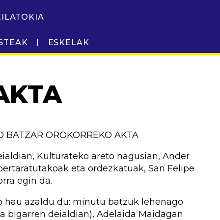
EILATOKIA
STEAK
ESKELAK
 AKTA
KO BATZAR OROKORREKO AKTA
eialdian, Kulturateko areto nagusian, Ander
bertaratutakoak eta ordezkatuak, San Felipe
rra egin da.
o hau azaldu du: minutu batzuk lehenago
a bigarren deialdian), Adelaida Maidagan