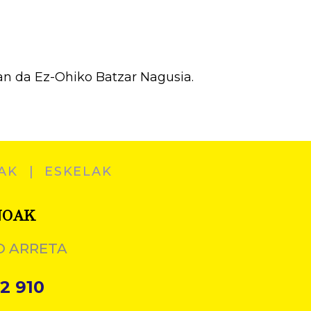
an da Ez-Ohiko Batzar Nagusia.
AK
ESKELAK
NOAK
O ARRETA
2 910