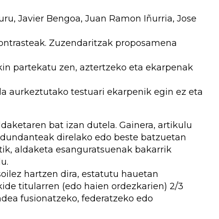
uru, Javier Bengoa, Juan Ramon Iñurria, Jose
 kontrasteak. Zuzendaritzak proposamena
in partekatu zen, aztertzeko eta ekarpenak
a aurkeztutako testuari ekarpenik egin ez eta
aldaketaren bat izan dutela. Gainera, artikulu
redundanteak direlako edo beste batzuetan
tik, aldaketa esanguratsuenak bakarrik
u.
oilez hartzen dira, estatutu hauetan
ide titularren (edo haien ordezkarien) 2/3
ndea fusionatzeko, federatzeko edo