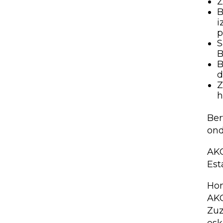
Z
B
i
p
S
B
B
d
Z
h
Ber
ond
AK
Est
Hon
AK
Zuz
esk