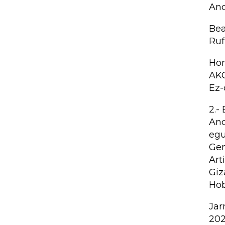
And
Bea
Ruf
Hon
AK
Ez-
2.-
And
egu
Gen
Art
Giz
Hob
Jar
202