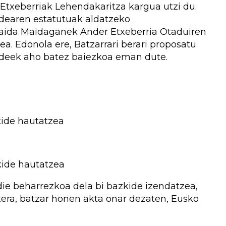
Etxeberriak Lehendakaritza kargua utzi du.
ndearen estatutuak aldatzeko
ida Maidaganek Ander Etxeberria Otaduiren
a. Edonola ere, Batzarrari berari proposatu
kideek aho batez baiezkoa eman dute.
kide hautatzea
kide hautatzea
die beharrezkoa dela bi bazkide izendatzea,
era, batzar honen akta onar dezaten, Eusko