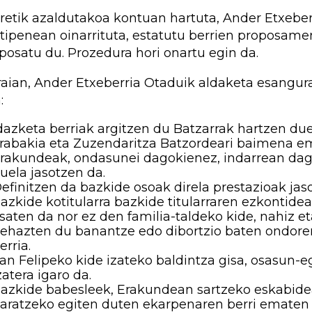
retik azaldutakoa kontuan hartuta, Ander Etxebe
tipenean oinarrituta, estatutu berrien proposame
posatu du. Prozedura hori onartu egin da.
raian, Ander Etxeberria Otaduik aldaketa esangura
:
dazketa berriak argitzen du Batzarrak hartzen due
rabakia eta Zuzendaritza Batzordeari baimena e
rakundeak, ondasunei dagokienez, indarrean dago
uela jasotzen da.
efinitzen da bazkide osoak direla prestazioak jas
azkide kotitularra bazkide titularraren ezkontidea
saten da nor ez den familia-taldeko kide, nahiz et
ehazten du banantze edo dibortzio baten ondoren 
erria.
an Felipeko kide izateko baldintza gisa, osasun-
zatera igaro da.
azkide babesleek, Erakundean sartzeko eskabide
aratzeko egiten duten ekarpenaren berri ematen