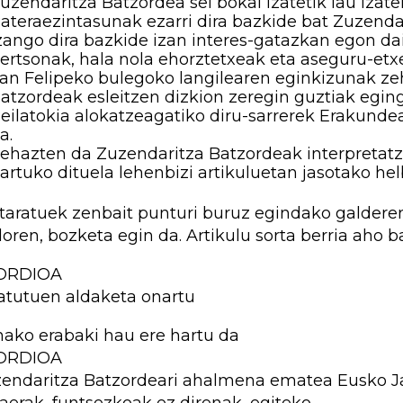
uzendaritza Batzordea sei bokal izatetik lau izater
ateraezintasunak ezarri dira bazkide bat Zuzendar
zango dira bazkide izan interes-gatazkan egon 
ertsonak, hala nola ehorztetxeak eta aseguru-etx
an Felipeko bulegoko langilearen eginkizunak ze
atzordeak esleitzen dizkion zeregin guztiak eging
eilatokia alokatzeagatiko diru-sarrerek Erakunde
a.
ehazten da Zuzendaritza Batzordeak interpretatze
artuko dituela lehenbizi artikuluetan jasotako hel
taratuek zenbait punturi buruz egindako galder
oren, bozketa egin da. Artikulu sorta berria aho b
ORDIOA
atutuen aldaketa onartu
ako erabaki hau ere hartu da
ORDIOA
endaritza Batzordeari ahalmena ematea Eusko Ja
aerak, funtsezkoak ez direnak, egiteko