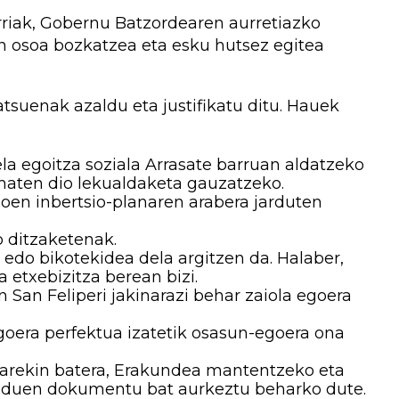
rriak, Gobernu Batzordearen aurretiazko
n osoa bozkatzea eta esku hutsez egitea
tsuenak azaldu eta justifikatu ditu. Hauek
la egoitza soziala Arrasate barruan aldatzeko
maten dio lekualdaketa gauzatzeko.
en inbertsio-planaren arabera jarduten
o ditzaketenak.
 edo bikotekidea dela argitzen da. Halaber,
a etxebizitza berean bizi.
San Feliperi jakinarazi behar zaiola egoera
egoera perfektua izatetik osasun-egoera ona
arekin batera, Erakundea mantentzeko eta
 duen dokumentu bat aurkeztu beharko dute.